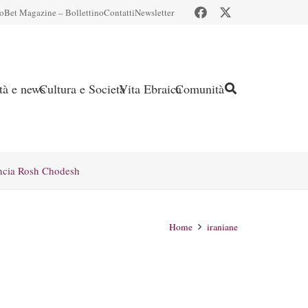
io
Bet Magazine – Bollettino
Contatti
Newsletter
ità e news
Cultura e Società
Vita Ebraica
Comunità
ncia Rosh Chodesh
Home
iraniane