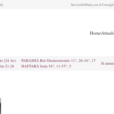
N)
Servizi
Job
Parla con il Consigl
Home
Attual
to (24 Av)
PARASHÀ Reè Deuteronomio 11°, 26-16°, 17
Si annu
ita 21.26
HAFTARÀ Isaia 54°, 11-55°, 5