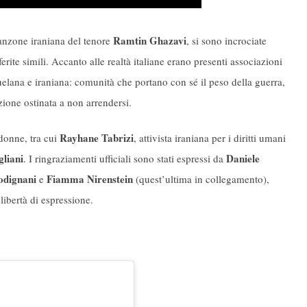
Ramtin Ghazavi
canzone iraniana del tenore
, si sono incrociate
erite simili. Accanto alle realtà italiane erano presenti associazioni
uelana e iraniana: comunità che portano con sé il peso della guerra,
zione ostinata a non arrendersi.
Rayhane Tabrizi
 donne, tra cui
, attivista iraniana per i diritti umani
liani
Daniele
. I ringraziamenti ufficiali sono stati espressi da
odignani
Fiamma Nirenstein
e
(quest’ultima in collegamento),
 libertà di espressione.