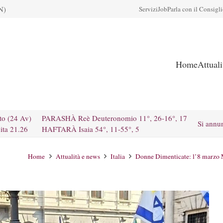
N)
Servizi
Job
Parla con il Consigl
Home
Attual
to (24 Av)
PARASHÀ Reè Deuteronomio 11°, 26-16°, 17
Si annu
ita 21.26
HAFTARÀ Isaia 54°, 11-55°, 5
Home
Attualità e news
Italia
Donne Dimenticate: l’8 marzo Mi