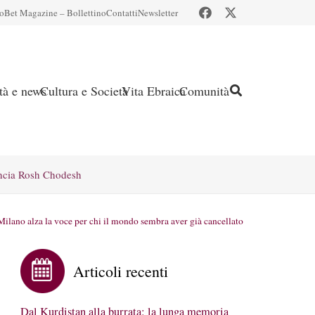
io
Bet Magazine – Bollettino
Contatti
Newsletter
ità e news
Cultura e Società
Vita Ebraica
Comunità
ncia Rosh Chodesh
lano alza la voce per chi il mondo sembra aver già cancellato
Articoli recenti
Dal Kurdistan alla burrata: la lunga memoria