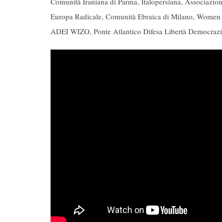
Comunità Iraniana di Parma, Italopersiana, Associazio
Europa Radicale, Comunità Ebraica di Milano, Women Ca
ADEI WIZO, Ponte Atlantico Difesa Libertà Democrazia