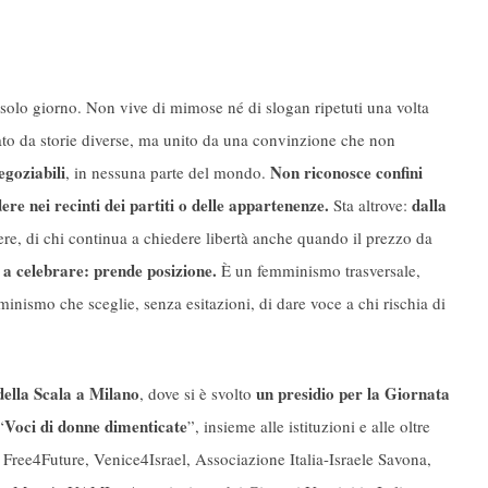
 solo giorno. Non vive di mimose né di slogan ripetuti una volta
to da storie diverse, ma unito da una convinzione che non
egoziabili
Non riconosce confini
, in nessuna parte del mondo.
dere nei recinti dei partiti o delle appartenenze.
dalla
Sta altrove:
ere, di chi continua a chiedere libertà anche quando il prezzo da
a celebrare: prende posizione.
È un femminismo trasversale,
minismo che sceglie, senza esitazioni, di dare voce a chi rischia di
della Scala a Milano
un presidio per la Giornata
, dove si è svolto
Voci di donne dimenticate
“
”, insieme alle istituzioni e alle oltre
te Free4Future, Venice4Israel, Associazione Italia-Israele Savona,