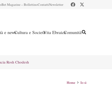
io
Bet Magazine – Bollettino
Contatti
Newsletter
ità e news
Cultura e Società
Vita Ebraica
Comunità
ncia Rosh Chodesh
Home
Io sì