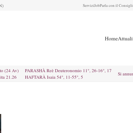
N)
Servizi
Job
Parla con il Consigl
Home
Attual
to (24 Av)
PARASHÀ Reè Deuteronomio 11°, 26-16°, 17
Si annu
ita 21.26
HAFTARÀ Isaia 54°, 11-55°, 5