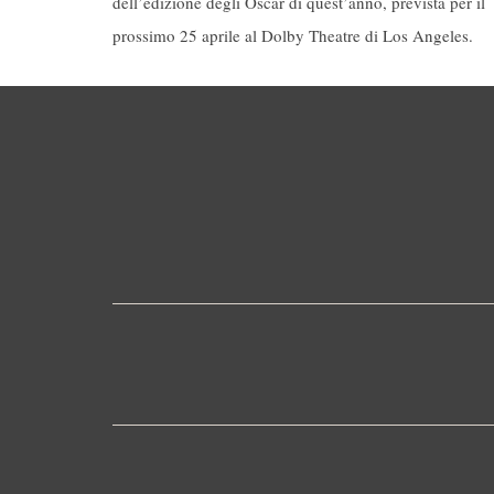
dell’edizione degli Oscar di quest’anno, prevista per il
prossimo 25 aprile al Dolby Theatre di Los Angeles.