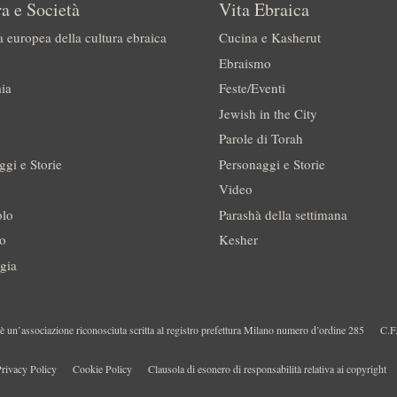
a e Società
Vita Ebraica
a europea della cultura ebraica
Cucina e Kasherut
Ebraismo
ia
Feste/Eventi
Jewish in the City
Parole di Torah
ggi e Storie
Personaggi e Storie
Video
olo
Parashà della settimana
no
Kesher
gia
 un’associazione riconosciuta scritta al registro prefettura Milano numero d’ordine 285
C.F
rivacy Policy
Cookie Policy
Clausola di esonero di responsabilità relativa ai copyright