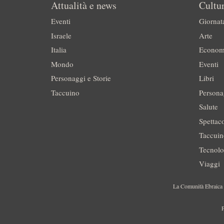
Attualità e news
Cultur
Eventi
Giornat
Israele
Arte
Italia
Econom
Mondo
Eventi
Personaggi e Storie
Libri
Taccuino
Persona
Salute
Spettac
Taccui
Tecnolo
Viaggi
La Comunità Ebraica è
P