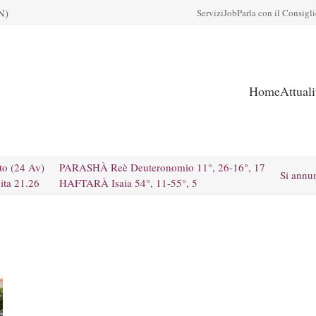
N)
Servizi
Job
Parla con il Consigl
Home
Attual
to (24 Av)
PARASHÀ Reè Deuteronomio 11°, 26-16°, 17
Si annu
ita 21.26
HAFTARÀ Isaia 54°, 11-55°, 5