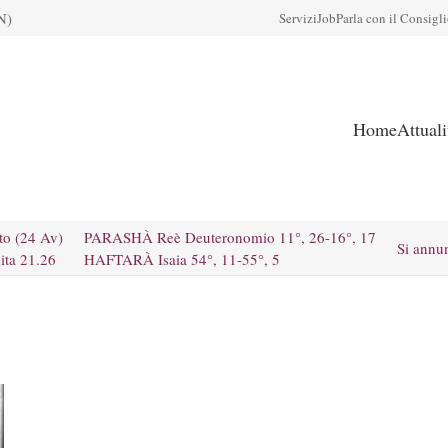
N)
Servizi
Job
Parla con il Consigl
Home
Attual
to (24 Av)
PARASHÀ Reè Deuteronomio 11°, 26-16°, 17
Si annu
ita 21.26
HAFTARÀ Isaia 54°, 11-55°, 5