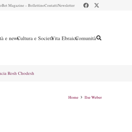
io
Bet Magazine – Bollettino
Contatti
Newsletter
ità e news
Cultura e Società
Vita Ebraica
Comunità
ncia Rosh Chodesh
Home
Ilse Weber