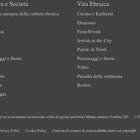
a e Società
Vita Ebraica
a europea della cultura ebraica
Cucina e Kasherut
Ebraismo
ia
Feste/Eventi
Jewish in the City
Parole di Torah
ggi e Storie
Personaggi e Storie
Video
olo
Parashà della settimana
no
Kesher
gia
 un’associazione riconosciuta scritta al registro prefettura Milano numero d’ordine 285
C.F
rivacy Policy
Cookie Policy
Clausola di esonero di responsabilità relativa ai copyright