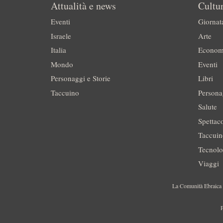
Attualità e news
Cultur
Eventi
Giornat
Israele
Arte
Italia
Econom
Mondo
Eventi
Personaggi e Storie
Libri
Taccuino
Persona
Salute
Spettac
Taccui
Tecnolo
Viaggi
La Comunità Ebraica è
P