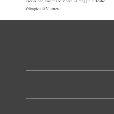
esecuzione assoluta lo scorso 24 maggio al Teatro
Olimpico di Vicenza.