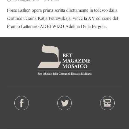
Forse Esther, opera prima scritta direttamente in tedesco dalla
scrittrice ucraina Katja Petrowskaja, vince la XV edizione del
Premio Letterario ADEI-WIZO Adelina Della Pergola.