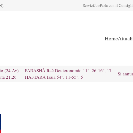
N)
Servizi
Job
Parla con il Consigl
Home
Attual
to (24 Av)
PARASHÀ Reè Deuteronomio 11°, 26-16°, 17
Si annu
ita 21.26
HAFTARÀ Isaia 54°, 11-55°, 5