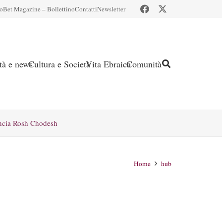
io
Bet Magazine – Bollettino
Contatti
Newsletter
ità e news
Cultura e Società
Vita Ebraica
Comunità
ncia Rosh Chodesh
Home
hub