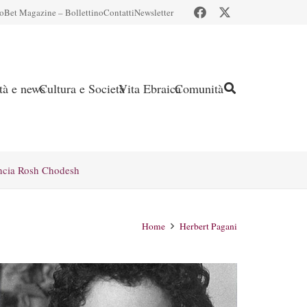
io
Bet Magazine – Bollettino
Contatti
Newsletter
ità e news
Cultura e Società
Vita Ebraica
Comunità
ncia Rosh Chodesh
Home
Herbert Pagani