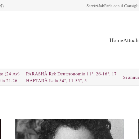
N)
Servizi
Job
Parla con il Consigl
Home
Attual
to (24 Av)
PARASHÀ Reè Deuteronomio 11°, 26-16°, 17
Si annu
ita 21.26
HAFTARÀ Isaia 54°, 11-55°, 5