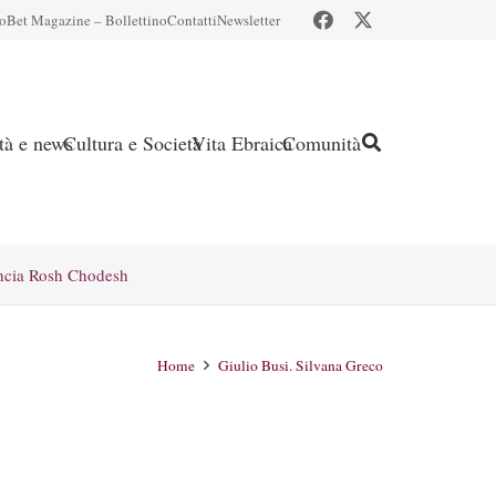
io
Bet Magazine – Bollettino
Contatti
Newsletter
ità e news
Cultura e Società
Vita Ebraica
Comunità
ncia Rosh Chodesh
Home
Giulio Busi. Silvana Greco