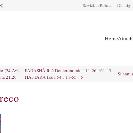
N)
Servizi
Job
Parla con il Consigl
Home
Attual
to (24 Av)
PARASHÀ Reè Deuteronomio 11°, 26-16°, 17
Si annu
ita 21.26
HAFTARÀ Isaia 54°, 11-55°, 5
Greco