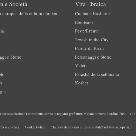
a e Società
Vita Ebraica
a europea della cultura ebraica
Cucina e Kasherut
Ebraismo
ia
Feste/Eventi
Jewish in the City
Parole di Torah
ggi e Storie
Personaggi e Storie
Video
olo
Parashà della settimana
no
Kesher
gia
 un’associazione riconosciuta scritta al registro prefettura Milano numero d’ordine 285
C.F
rivacy Policy
Cookie Policy
Clausola di esonero di responsabilità relativa ai copyright