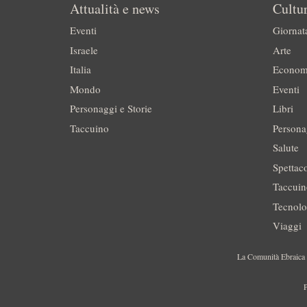
Attualità e news
Cultur
Eventi
Giornat
Israele
Arte
Italia
Econom
Mondo
Eventi
Personaggi e Storie
Libri
Taccuino
Persona
Salute
Spettac
Taccui
Tecnolo
Viaggi
La Comunità Ebraica è
P