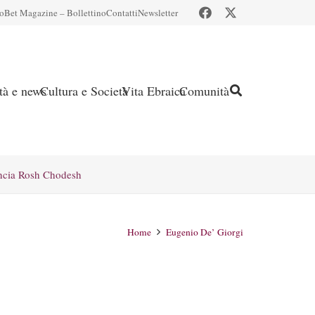
io
Bet Magazine – Bollettino
Contatti
Newsletter
ità e news
Cultura e Società
Vita Ebraica
Comunità
ncia Rosh Chodesh
Home
Eugenio De’ Giorgi