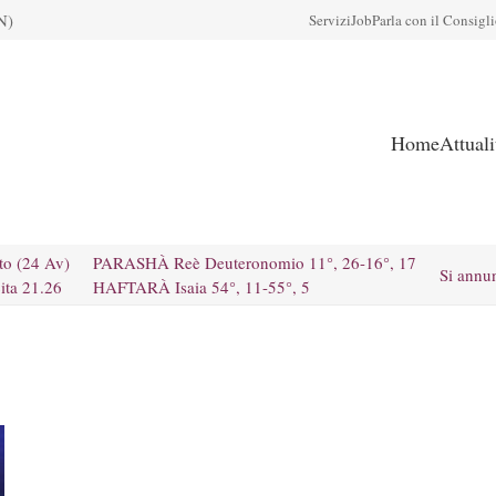
N)
Servizi
Job
Parla con il Consigl
Home
Attual
to (24 Av)
PARASHÀ Reè Deuteronomio 11°, 26-16°, 17
Si annu
ita 21.26
HAFTARÀ Isaia 54°, 11-55°, 5