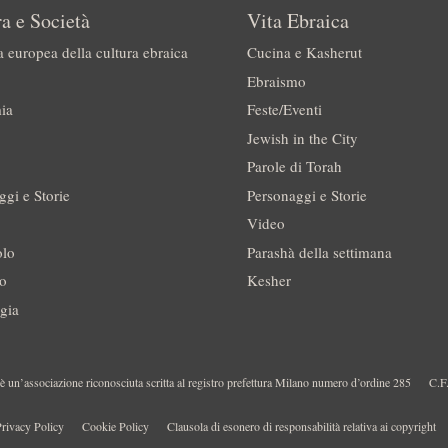
a e Società
Vita Ebraica
a europea della cultura ebraica
Cucina e Kasherut
Ebraismo
ia
Feste/Eventi
Jewish in the City
Parole di Torah
ggi e Storie
Personaggi e Storie
Video
olo
Parashà della settimana
no
Kesher
gia
 un’associazione riconosciuta scritta al registro prefettura Milano numero d’ordine 285
C.F
rivacy Policy
Cookie Policy
Clausola di esonero di responsabilità relativa ai copyright