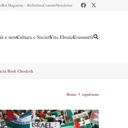
io
Bet Magazine – Bollettino
Contatti
Newsletter
ità e news
Cultura e Società
Vita Ebraica
Comunità
ncia Rosh Chodesh
Home
espulsione