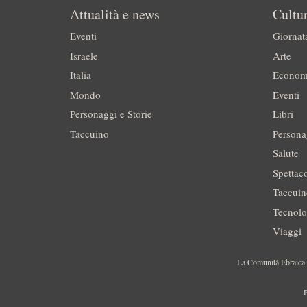
Attualità e news
Cultur
Eventi
Giornat
Israele
Arte
Italia
Econom
Mondo
Eventi
Personaggi e Storie
Libri
Taccuino
Persona
Salute
Spettac
Taccui
Tecnolo
Viaggi
La Comunità Ebraica è
P