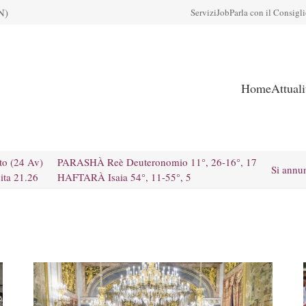
N)
Servizi
Job
Parla con il Consigl
Home
Attual
to (24 Av)
PARASHÀ Reè Deuteronomio 11°, 26-16°, 17
Si annu
ita 21.26
HAFTARÀ Isaia 54°, 11-55°, 5