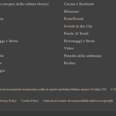
a europea della cultura ebraica
Cucina e Kasherut
Ebraismo
ia
Feste/Eventi
Jewish in the City
Parole di Torah
ggi e Storie
Personaggi e Storie
Video
olo
Parashà della settimana
no
Kesher
gia
 un’associazione riconosciuta scritta al registro prefettura Milano numero d’ordine 285
C.F
rivacy Policy
Cookie Policy
Clausola di esonero di responsabilità relativa ai copyright