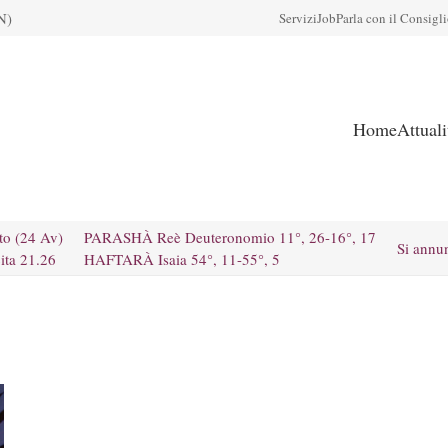
N)
Servizi
Job
Parla con il Consigl
Home
Attual
to (24 Av)
PARASHÀ Reè Deuteronomio 11°, 26-16°, 17
Si annu
ita 21.26
HAFTARÀ Isaia 54°, 11-55°, 5