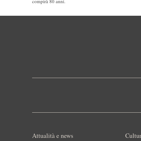
compirà 80 anni.
Attualità e news
Cultur