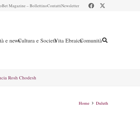
io
Bet Magazine – Bollettino
Contatti
Newsletter
ità e news
Cultura e Società
Vita Ebraica
Comunità
ncia Rosh Chodesh
Home
Duluth