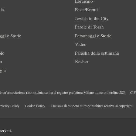
Ebraismo
ia
Feste/Eventi
Jewish in the City
Parole di Torah
ggi e Storie
Personaggi e Storie
Video
olo
Parashà della settimana
no
Kesher
gia
 un’associazione riconosciuta scritta al registro prefettura Milano numero d’ordine 285
C.F
rivacy Policy
Cookie Policy
Clausola di esonero di responsabilità relativa ai copyright
servati.