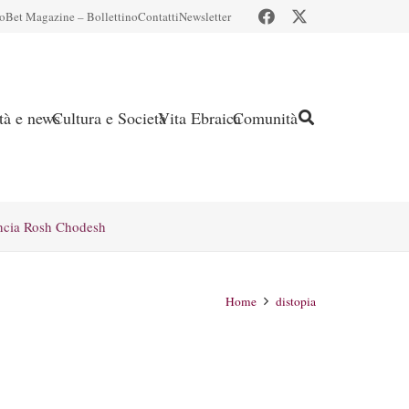
io
Bet Magazine – Bollettino
Contatti
Newsletter
ità e news
Cultura e Società
Vita Ebraica
Comunità
ncia Rosh Chodesh
Home
distopia