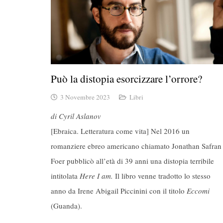
Può la distopia esorcizzare l’orrore?
3 Novembre 2023
Libri
di Cyril Aslanov
[Ebraica. Letteratura come vita] Nel 2016 un
romanziere ebreo americano chiamato Jonathan Safran
Foer pubblicò all’età di 39 anni una distopia terribile
intitolata
Here I am.
Il libro venne tradotto lo stesso
anno da Irene Abigail Piccinini con il titolo
Eccomi
(Guanda).