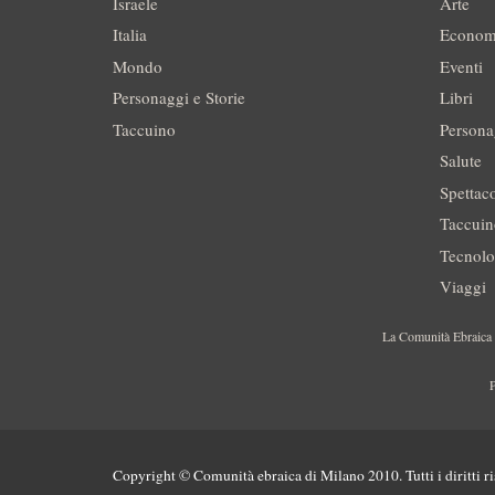
Israele
Arte
Italia
Econom
Mondo
Eventi
Personaggi e Storie
Libri
Taccuino
Persona
Salute
Spettac
Taccui
Tecnolo
Viaggi
La Comunità Ebraica è
P
Copyright © Comunità ebraica di Milano 2010. Tutti i diritti ri