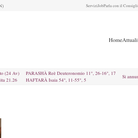
N)
Servizi
Job
Parla con il Consigl
Home
Attual
to (24 Av)
PARASHÀ Reè Deuteronomio 11°, 26-16°, 17
Si annu
ita 21.26
HAFTARÀ Isaia 54°, 11-55°, 5