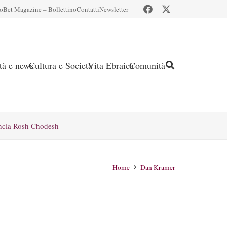
io
Bet Magazine – Bollettino
Contatti
Newsletter
ità e news
Cultura e Società
Vita Ebraica
Comunità
ncia Rosh Chodesh
Home
Dan Kramer