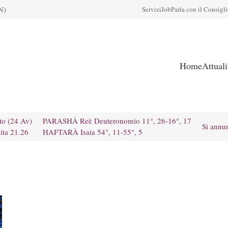
N)
Servizi
Job
Parla con il Consigl
Home
Attual
to (24 Av)
PARASHÀ Reè Deuteronomio 11°, 26-16°, 17
Si annu
ita 21.26
HAFTARÀ Isaia 54°, 11-55°, 5