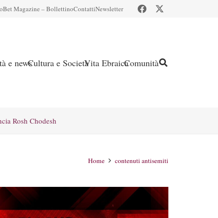
io
Bet Magazine – Bollettino
Contatti
Newsletter
ità e news
Cultura e Società
Vita Ebraica
Comunità
ncia Rosh Chodesh
Home
contenuti antisemiti