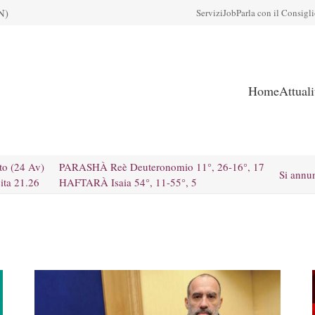
N)
Servizi
Job
Parla con il Consigl
Home
Attual
to (24 Av)
PARASHÀ Reè Deuteronomio 11°, 26-16°, 17
Si annu
ita 21.26
HAFTARÀ Isaia 54°, 11-55°, 5