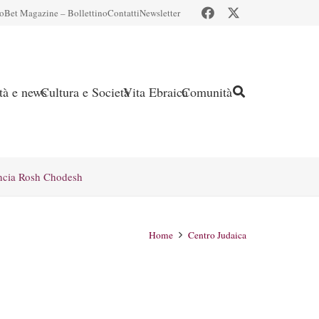
io
Bet Magazine – Bollettino
Contatti
Newsletter
ità e news
Cultura e Società
Vita Ebraica
Comunità
ncia Rosh Chodesh
Home
Centro Judaica