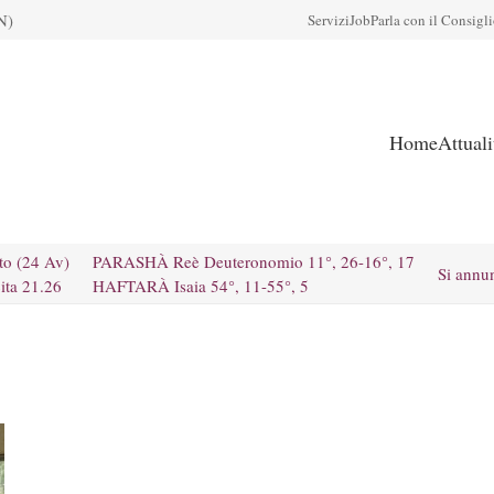
N)
Servizi
Job
Parla con il Consigl
Home
Attual
to (24 Av)
PARASHÀ Reè Deuteronomio 11°, 26-16°, 17
Si annu
ita 21.26
HAFTARÀ Isaia 54°, 11-55°, 5