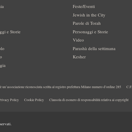
ia
Feste/Eventi
Jewish in the City
Parole di Torah
ggi e Storie
Personaggi e Storie
Video
olo
Parashà della settimana
no
Kesher
gia
 un’associazione riconosciuta scritta al registro prefettura Milano numero d’ordine 285
C.F
rivacy Policy
Cookie Policy
Clausola di esonero di responsabilità relativa ai copyright
servati.