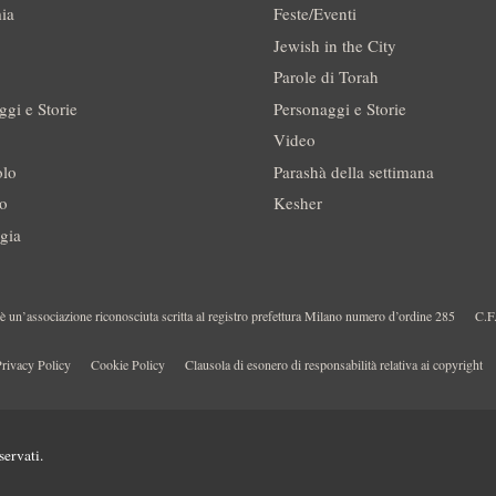
ia
Feste/Eventi
Jewish in the City
Parole di Torah
ggi e Storie
Personaggi e Storie
Video
olo
Parashà della settimana
no
Kesher
gia
 un’associazione riconosciuta scritta al registro prefettura Milano numero d’ordine 285
C.F
rivacy Policy
Cookie Policy
Clausola di esonero di responsabilità relativa ai copyright
servati.