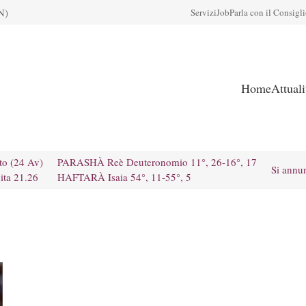
N)
Servizi
Job
Parla con il Consigl
Home
Attual
to (24 Av)
PARASHÀ Reè Deuteronomio 11°, 26-16°, 17
Si annu
ita 21.26
HAFTARÀ Isaia 54°, 11-55°, 5