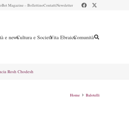
io
Bet Magazine – Bollettino
Contatti
Newsletter
ità e news
Cultura e Società
Vita Ebraica
Comunità
ncia Rosh Chodesh
Home
Balotelli