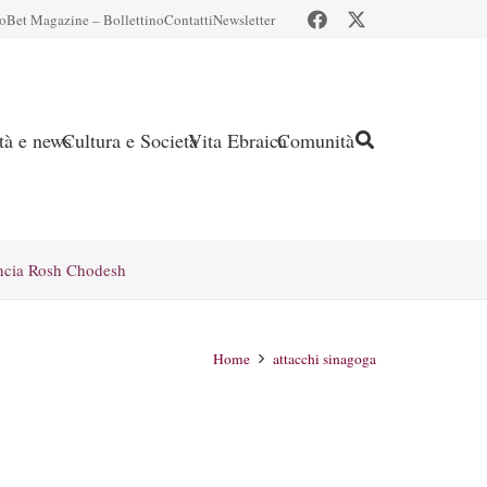
io
Bet Magazine – Bollettino
Contatti
Newsletter
ità e news
Cultura e Società
Vita Ebraica
Comunità
ncia Rosh Chodesh
Home
attacchi sinagoga