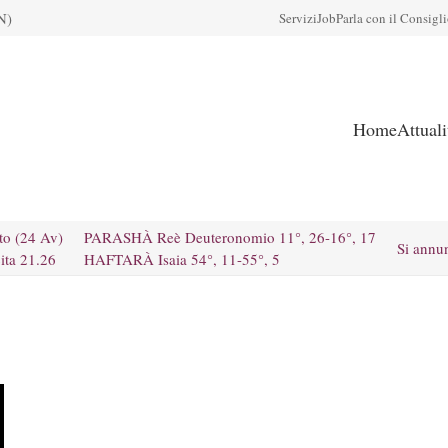
N)
Servizi
Job
Parla con il Consigl
Home
Attual
to (24 Av)
PARASHÀ Reè Deuteronomio 11°, 26-16°, 17
Si annu
ita 21.26
HAFTARÀ Isaia 54°, 11-55°, 5