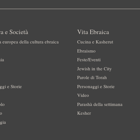
a e Società
Vita Ebraica
a europea della cultura ebraica
Cucina e Kasherut
Ebraismo
ia
Feste/Eventi
Jewish in the City
Parole di Torah
ggi e Storie
Personaggi e Storie
Video
olo
Parashà della settimana
no
Kesher
gia