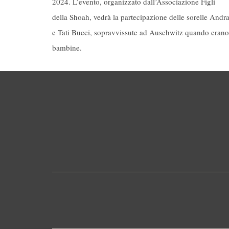
2024. L’evento, organizzato dall’Associazione Figli
della Shoah, vedrà la partecipazione delle sorelle Andr
e Tati Bucci, sopravvissute ad Auschwitz quando erano
bambine.