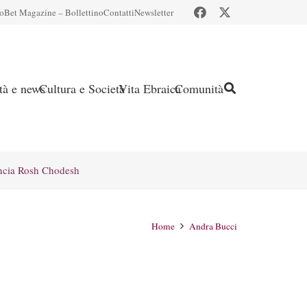
io
Bet Magazine – Bollettino
Contatti
Newsletter
ità e news
Cultura e Società
Vita Ebraica
Comunità
ncia Rosh Chodesh
Home
Andra Bucci