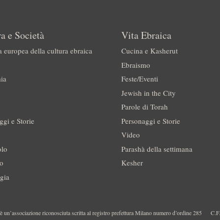
a e Società
Vita Ebraica
a europea della cultura ebraica
Cucina e Kasherut
Ebraismo
ia
Feste/Eventi
Jewish in the City
Parole di Torah
ggi e Storie
Personaggi e Storie
Video
olo
Parashà della settimana
no
Kesher
gia
 un’associazione riconosciuta scritta al registro prefettura Milano numero d’ordine 285
C.F