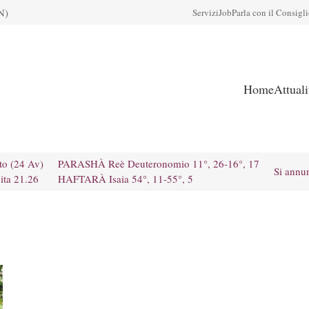
N)
Servizi
Job
Parla con il Consigl
Home
Attual
to (24 Av)
PARASHÀ Reè Deuteronomio 11°, 26-16°, 17
Si annu
ita 21.26
HAFTARÀ Isaia 54°, 11-55°, 5