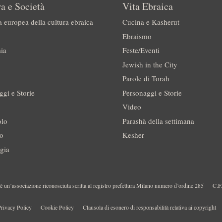
a e Società
Vita Ebraica
a europea della cultura ebraica
Cucina e Kasherut
Ebraismo
ia
Feste/Eventi
Jewish in the City
Parole di Torah
ggi e Storie
Personaggi e Storie
Video
olo
Parashà della settimana
no
Kesher
gia
 un’associazione riconosciuta scritta al registro prefettura Milano numero d’ordine 285
C.F
rivacy Policy
Cookie Policy
Clausola di esonero di responsabilità relativa ai copyright