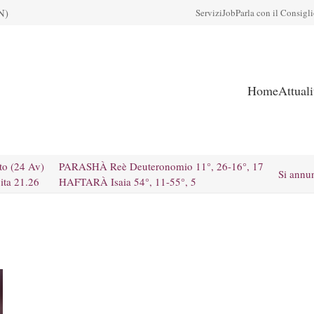
N)
Servizi
Job
Parla con il Consigl
Home
Attual
to (24 Av)
PARASHÀ Reè Deuteronomio 11°, 26-16°, 17
Si annu
ita 21.26
HAFTARÀ Isaia 54°, 11-55°, 5