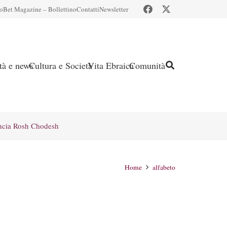
io
Bet Magazine – Bollettino
Contatti
Newsletter
ità e news
Cultura e Società
Vita Ebraica
Comunità
ncia Rosh Chodesh
Home
alfabeto