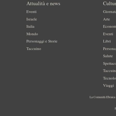
Attualità e news
Cultur
Eventi
Giornat
Israele
Arte
Italia
Econom
Mondo
Eventi
Personaggi e Storie
Libri
Taccuino
Persona
Salute
Spettac
Taccui
Tecnolo
Viaggi
La Comunità Ebraica è
P