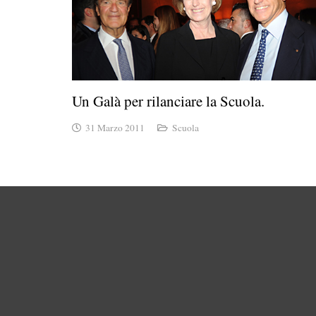
Un Galà per rilanciare la Scuola.
31 Marzo 2011
Scuola