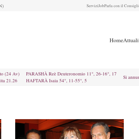
N)
Servizi
Job
Parla con il Consigl
Home
Attual
to (24 Av)
PARASHÀ Reè Deuteronomio 11°, 26-16°, 17
Si annu
ita 21.26
HAFTARÀ Isaia 54°, 11-55°, 5