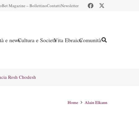
io
Bet Magazine – Bollettino
Contatti
Newsletter
ità e news
Cultura e Società
Vita Ebraica
Comunità
ncia Rosh Chodesh
Home
Alain Elkann