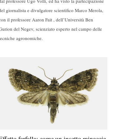
dal professore Ugo Volli, ed ha visto la partecipazione
del giornalista e divulgatore scientifico Marco Merola,
con il professore Aaron Fait , dell’Università Ben
Gurion del Negev, scienziato esperto nel campo delle
tecniche agronomiche.
Effetto farfalla: come un insetto minaccia