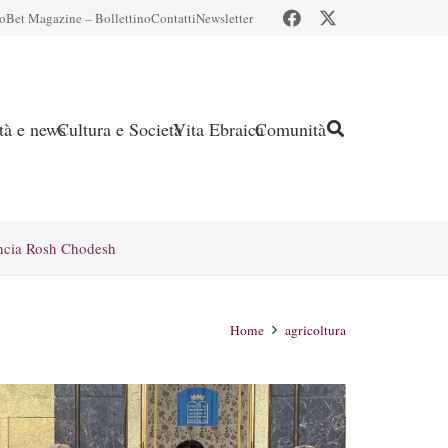
io
Bet Magazine – Bollettino
Contatti
Newsletter
ità e news
Cultura e Società
Vita Ebraica
Comunità
ncia Rosh Chodesh
Home
agricoltura