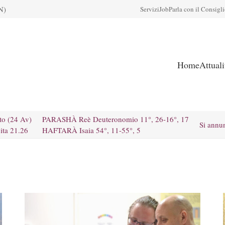
N)
Servizi
Job
Parla con il Consigl
Home
Attual
to (24 Av)
PARASHÀ Reè Deuteronomio 11°, 26-16°, 17
Si annu
ita 21.26
HAFTARÀ Isaia 54°, 11-55°, 5