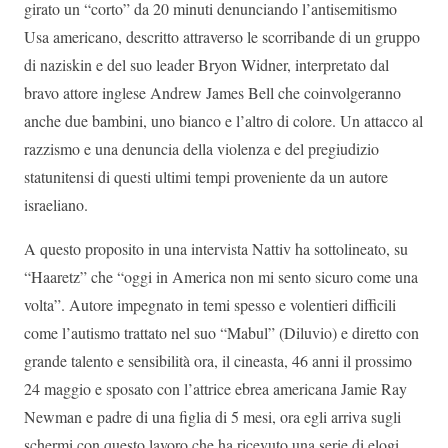
girato un “corto” da 20 minuti denunciando l’antisemitismo
Usa americano, descritto attraverso le scorribande di un gruppo
di naziskin e del suo leader Bryon Widner, interpretato dal
bravo attore inglese Andrew James Bell che coinvolgeranno
anche due bambini, uno bianco e l’altro di colore. Un attacco al
razzismo e una denuncia della violenza e del pregiudizio
statunitensi di questi ultimi tempi proveniente da un autore
israeliano.
A questo proposito in una intervista Nattiv ha sottolineato, su
“Haaretz” che “oggi in America non mi sento sicuro come una
volta”. Autore impegnato in temi spesso e volentieri difficili
come l’autismo trattato nel suo “Mabul” (Diluvio) e diretto con
grande talento e sensibilità ora, il cineasta, 46 anni il prossimo
24 maggio e sposato con l’attrice ebrea americana Jamie Ray
Newman e padre di una figlia di 5 mesi, ora egli arriva sugli
schermi con questo lavoro che ha ricevuto una serie di elogi