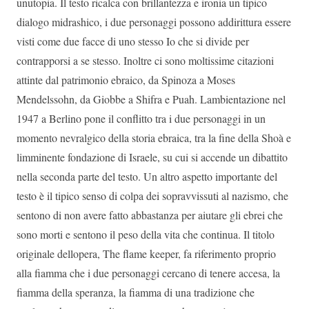
unutopia. Il testo ricalca con brillantezza e ironia un tipico
dialogo midrashico, i due personaggi possono addirittura essere
visti come due facce di uno stesso Io che si divide per
contrapporsi a se stesso. Inoltre ci sono moltissime citazioni
attinte dal patrimonio ebraico, da Spinoza a Moses
Mendelssohn, da Giobbe a Shifra e Puah. Lambientazione nel
1947 a Berlino pone il conflitto tra i due personaggi in un
momento nevralgico della storia ebraica, tra la fine della Shoà e
limminente fondazione di Israele, su cui si accende un dibattito
nella seconda parte del testo. Un altro aspetto importante del
testo è il tipico senso di colpa dei sopravvissuti al nazismo, che
sentono di non avere fatto abbastanza per aiutare gli ebrei che
sono morti e sentono il peso della vita che continua. Il titolo
originale dellopera, The flame keeper, fa riferimento proprio
alla fiamma che i due personaggi cercano di tenere accesa, la
fiamma della speranza, la fiamma di una tradizione che