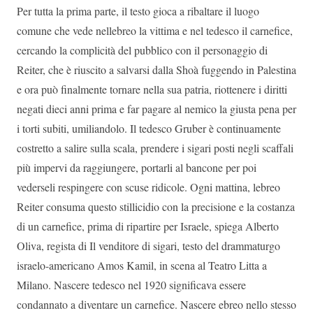
Per tutta la prima parte, il testo gioca a ribaltare il luogo
comune che vede nellebreo la vittima e nel tedesco il carnefice,
cercando la complicità del pubblico con il personaggio di
Reiter, che è riuscito a salvarsi dalla Shoà fuggendo in Palestina
e ora può finalmente tornare nella sua patria, riottenere i diritti
negati dieci anni prima e far pagare al nemico la giusta pena per
i torti subiti, umiliandolo. Il tedesco Gruber è continuamente
costretto a salire sulla scala, prendere i sigari posti negli scaffali
più impervi da raggiungere, portarli al bancone per poi
vederseli respingere con scuse ridicole. Ogni mattina, lebreo
Reiter consuma questo stillicidio con la precisione e la costanza
di un carnefice, prima di ripartire per Israele, spiega Alberto
Oliva, regista di Il venditore di sigari, testo del drammaturgo
israelo-americano Amos Kamil, in scena al Teatro Litta a
Milano. Nascere tedesco nel 1920 significava essere
condannato a diventare un carnefice. Nascere ebreo nello stesso