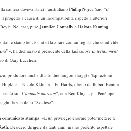
Phillip Noyce
ella camera doveva starci l’australiano
(suo “
Il
il progetto a causa di un’incompatibilità rispetto a ulteriori
Jennifer Connelly
Dakota Fanning
 Boyle. Nel cast, pure
e
.
oriali e siamo felicissimi di lavorare con un regista che condivide
”»,
ana
ha dichiarato il presidente della
Lakeshore Entertainment
gno di Gary Lucchesi.
ore
, produttore anche di altri due lungometraggi d’ispirazione
Hopkins – Nicole Kidman – Ed Harris, diretto da Robert Benton
, basato su “
L’animale morente
”, con Ben Kingsley – Penélope
gini la vita dello “Svedese”.
un comunicato stampa
: «È un privilegio enorme poter mettere le
Roth
. Desidero dirigere da tanti anni, ma ho preferito aspettare