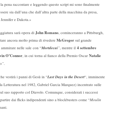
 la pena raccontare e leggendo questo script mi sono finalmente
essere sia dall’una che dall’altra parte della macchina da presa,
i Jennifer e Dakota.»
John Romano
eggiatura sarà opera di
, cominceranno a Pittsburgh,
McGregor
tare ancora molto prima di rivedere
sul grande
4 settembre
uò ammirare nelle sale con “
Mortdecai
”
, mentre il
vin O’Connor
Natalie
, in cui torna al fianco della Premio Oscar
rs”
.
he vestirà i panni di Gesù in “
Last Days in the Desert
“, imminente
la Letteratura nel 1982, Gabriel Garcia Marquez) incentrato sulle
sul suo rapporto col Diavolo. Comunque, considerati i successi
a partire dai flicks indipendenti sino a blockbusters come “
Moulin
mani.