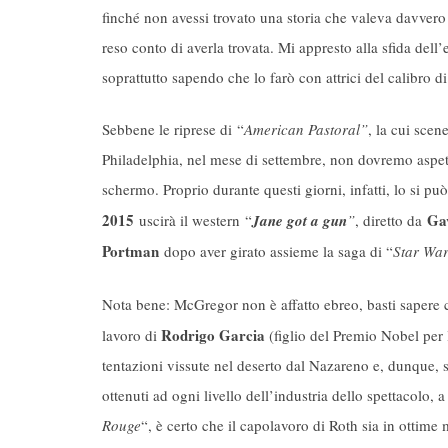
finché non avessi trovato una storia che valeva davvero
reso conto di averla trovata. Mi appresto alla sfida dell’
soprattutto sapendo che lo farò con attrici del calibro d
Sebbene le riprese di “
American Pastoral”
, la cui scen
Philadelphia, nel mese di settembre, non dovremo aspet
schermo. Proprio durante questi giorni, infatti, lo si p
2015
Ga
uscirà il western “
Jane got a gun
”
, diretto da
Portman
dopo aver girato assieme la saga di “
Star Wa
Nota bene: McGregor non è affatto ebreo, basti sapere c
Rodrigo Garcia
lavoro di
(figlio del Premio Nobel per 
tentazioni vissute nel deserto dal Nazareno e, dunque, 
ottenuti ad ogni livello dell’industria dello spettacolo, 
Rouge
“, è certo che il capolavoro di Roth sia in ottime 