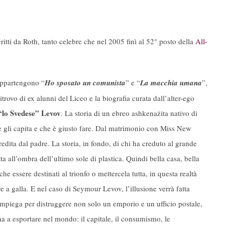
ritti da Roth, tanto celebre che nel 2005 finì al 52° posto della
All-
 appartengono “
Ho sposato un comunista
” e “
La macchia umana
”,
itrovo di ex alunni del Liceo e la biografia curata dall’alter-ego
“
lo Svedese” Levov
. La storia di un ebreo ashkenażita nativo di
e gli capita e che è giusto fare. Dal matrimonio con Miss New
redita dal padre. La storia, in fondo, di chi ha creduto al grande
all’ombra dell’ultimo sole di plastica. Quindi bella casa, bella
he essere destinati al trionfo o mettercela tutta, in questa realtà
re a galla. E nel caso di Seymour Levov, l’illusione verrà fatta
mpiega per distruggere non solo un emporio e un ufficio postale,
ina a esportare nel mondo: il capitale, il consumismo, le