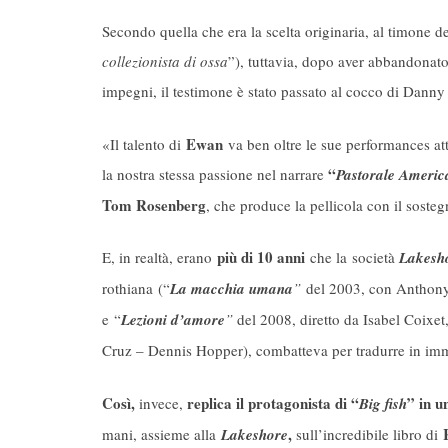
Secondo quella che era la scelta originaria, al timone d
collezionista di ossa
”), tuttavia, dopo aver abbandonato 
impegni, il testimone è stato passato al cocco di Danny
Ewan
«Il talento di
va ben oltre le sue performances att
“
la nostra stessa passione nel narrare
Pastorale Americ
Tom Rosenberg
, che produce la pellicola con il soste
più di 10 anni
E, in realtà, erano
che la società
Lakesh
rothiana (“
La macchia umana
”
del 2003, con Anthony 
e “
Lezioni d’amore
”
del 2008, diretto da Isabel Coixet
Cruz – Dennis Hopper), combatteva per tradurre in imma
Così,
replica il protagonista di “
” in 
invece,
Big fish
,
mani, assieme alla
Lakeshore
sull’incredibile libro di