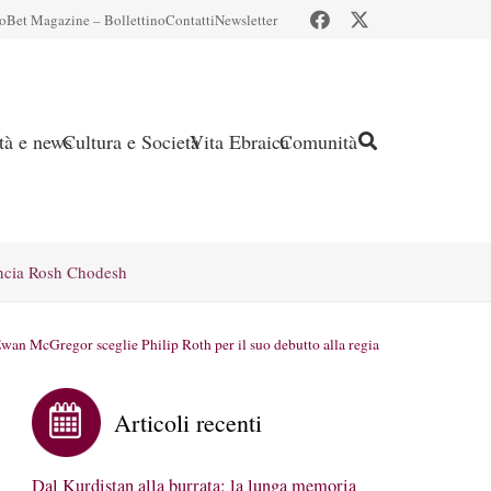
io
Bet Magazine – Bollettino
Contatti
Newsletter
ità e news
Cultura e Società
Vita Ebraica
Comunità
ncia Rosh Chodesh
wan McGregor sceglie Philip Roth per il suo debutto alla regia
Articoli recenti
Dal Kurdistan alla burrata: la lunga memoria