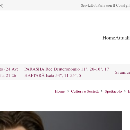
N)
Servizi
Job
Parla con il Consigl
Home
Attual
to (24 Av)
PARASHÀ Reè Deuteronomio 11°, 26-16°, 17
Si annu
ita 21.26
HAFTARÀ Isaia 54°, 11-55°, 5
Home
Cultura e Società
Spettacolo
E