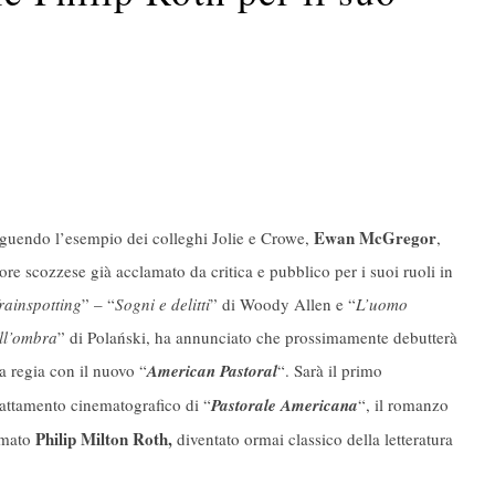
Ewan McGregor
guendo l’esempio dei colleghi Jolie e Crowe,
,
tore scozzese già acclamato da critica e pubblico per i suoi ruoli in
rainspotting
” – “
Sogni e delitti
” di Woody Allen e “
L’uomo
ll’ombra
” di Polański, ha annunciato che prossimamente debutterà
la regia con il nuovo “
American Pastoral
“. Sarà il primo
attamento cinematografico di “
Pastorale Americana
“, il romanzo
Philip Milton Roth,
rmato
diventato ormai classico della letteratura