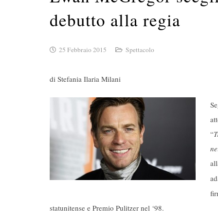
debutto alla regia
25 Febbraio 2015
Spettacolo
di Stefania Ilaria Milani
Se
at
“
T
ne
al
ad
fi
statunitense e Premio Pulitzer nel ‘98.