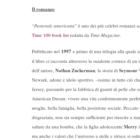
Il romanzo
“
Pastorale americana
” è uno dei più celebri romanzi sc
Time 100 book list
redatta da
Time Magazine
.
1997
Pubblicato nel
e primo di una trilogia alla quale
il libro ci racconta attraverso la suadente cornice di un r
Nathan Zuckerman
Seymour
dell’autore,
, la storia di
Newark, adone e idolo sportivo, –issimo in tutto ciò ch
Jersey, passando per la fabbrica di guanti di pelle che e
American Dream: vivere una vita conformemente perfetta 
moglie, bella famiglia, bella posizione sociale. Peccato c
disgraziata, non sia sempre sufficiente per riuscire a sta
Merry
saltare da una bomba, che la figlia adolescente
i
ma anche i valori che l’universo a stelle e strisce si ost