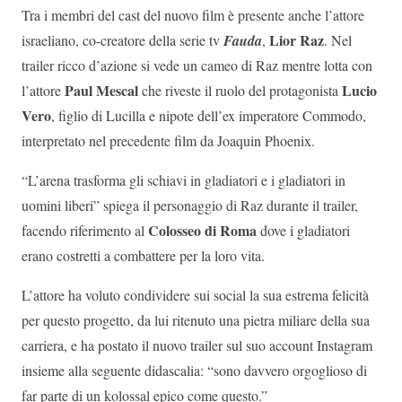
Tra i membri del cast del nuovo film è presente anche l’attore
Lior Raz
israeliano, co-creatore della serie tv
Fauda
,
. Nel
trailer ricco d’azione si vede un cameo di Raz mentre lotta con
Paul Mescal
Lucio
l’attore
che riveste il ruolo del protagonista
Vero
, figlio di Lucilla e nipote dell’ex imperatore Commodo,
interpretato nel precedente film da Joaquin Phoenix.
“L’arena trasforma gli schiavi in gladiatori e i gladiatori in
uomini liberi” spiega il personaggio di Raz durante il trailer,
Colosseo di Roma
facendo riferimento al
dove i gladiatori
erano costretti a combattere per la loro vita.
L’attore ha voluto condividere sui social la sua estrema felicità
per questo progetto, da lui ritenuto una pietra miliare della sua
carriera, e ha postato il nuovo trailer sul suo account Instagram
insieme alla seguente didascalia: “sono davvero orgoglioso di
far parte di un kolossal epico come questo.”