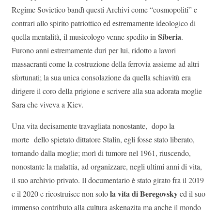
Regime Sovietico bandì questi Archivi come “cosmopoliti” e
contrari allo spirito patriottico ed estremamente ideologico di
Siberia
quella mentalità, il musicologo venne spedito in
.
Furono anni estremamente duri per lui, ridotto a lavori
massacranti come la costruzione della ferrovia assieme ad altri
sfortunati; la sua unica consolazione da quella schiavitù era
dirigere il coro della prigione e scrivere alla sua adorata moglie
Sara che viveva a Kiev.
Una vita decisamente travagliata nonostante, dopo la
morte dello spietato dittatore Stalin, egli fosse stato liberato,
tornando dalla moglie; morì di tumore nel 1961, riuscendo,
nonostante la malattia, ad organizzare, negli ultimi anni di vita,
il suo archivio privato. Il documentario è stato girato fra il 2019
la vita di Beregovsky
e il 2020 e ricostruisce non solo
ed il suo
immenso contributo alla cultura askenazita ma anche il mondo