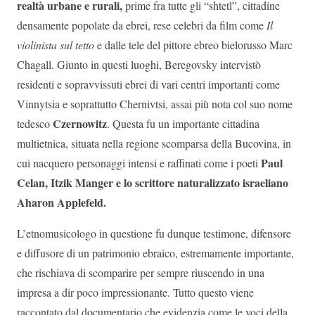
realtà urbane e rurali,
prime fra tutte gli “shtetl”, cittadine
densamente popolate da ebrei, rese celebri da film come
Il
violinista sul tetto
e dalle tele del pittore ebreo bielorusso Marc
Chagall. Giunto in questi luoghi, Beregovsky intervistò
residenti e sopravvissuti ebrei di vari centri importanti come
Vinnytsia e soprattutto Chernivtsi, assai più nota col suo nome
Czernowitz
tedesco
. Questa fu un importante cittadina
multietnica, situata nella regione scomparsa della Bucovina, in
Paul
cui nacquero personaggi intensi e raffinati come i poeti
Celan, Itzik Manger e lo scrittore naturalizzato israeliano
Aharon Applefeld.
L’etnomusicologo in questione fu dunque testimone, difensore
e diffusore di un patrimonio ebraico, estremamente importante,
che rischiava di scomparire per sempre riuscendo in una
impresa a dir poco impressionante. Tutto questo viene
raccontato dal documentario che evidenzia come le voci della