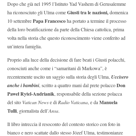
Dopo che già nel 1995 l’Istituto Yad Vashem di Gerusalemme
Giusti tra le nazioni,
ha riconosciuto gli Ulma come
domenica
Papa Francesco
10 settembre
ha portato a termine il processo
della loro beatificazione da parte della Chiesa cattolica, prima
volta nella storia che questo riconoscimento viene conferito ad
un’intera famiglia.
Proprio alla luce della decisione di fare beati i Giusti polacchi,
conosciuti anche come i “samaritani di Markowa”, è
recentemente uscito un saggio sulla storia degli Ulma,
Uccisero
Don
anche i bambini
, scritto a quattro mani dal prete polacco
Paweł Rytel-Andrianik
, responsabile della sezione polacca
Manuela
del sito
Vatican News
e di
Radio Vaticana
, e da
Tulli
, giornalista dell’
Ansa
.
Il libro intreccia il resoconto del contesto storico con foto in
bianco e nero scattate dallo stesso Józef Ulma, testimonianze