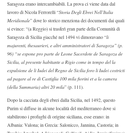
Saragoza erano intercambiabili. La prova ci viene data dal
lavoro di Nicola Ferrorelli “
Storia Degli Ebrei Nell’Italia
Meridionale
” dove lo storico menziona dei documenti dai quali
si evince: “(a Reggio) si trasferì gran parte della Comunità di
Saragoza di Sicilia giacché nel 1494 vi dimoravano “
li
majurenti, thesaurieri, e altri amministratori di Saragoza” (p.
96) “se espone pro parte de Leone Sacerdote de Saragoza de
Sicilia, al presente habitante a Rigio come in tempo del la
expulsione de li Iudei del Regno de Sicilia foro li Iudei costricti
ad pagare al re di Castiglia 100 mila fiorini et a la camera
(della Summaria) altri 20 mila
” (p. 111).
Dopo la cacciata degli ebrei dalla Sicilia, nel 1492, questo
Purim si diffuse in alcune località del mediterraneo dove si
stabilirono i profughi di origine siciliana, esse erano: in
Albania: Valona; in Grecia: Salonicco, Jannina, Castoria; in