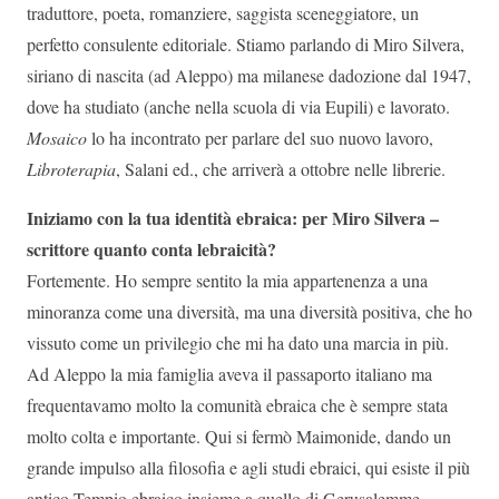
traduttore, poeta, romanziere, saggista sceneggiatore, un
perfetto consulente editoriale. Stiamo parlando di Miro Silvera,
siriano di nascita (ad Aleppo) ma milanese dadozione dal 1947,
dove ha studiato (anche nella scuola di via Eupili) e lavorato.
Mosaico
lo ha incontrato per parlare del suo nuovo lavoro,
Libroterapia
, Salani ed., che arriverà a ottobre nelle librerie.
Iniziamo con la tua identità ebraica: per Miro Silvera –
scrittore quanto conta lebraicità?
Fortemente. Ho sempre sentito la mia appartenenza a una
minoranza come una diversità, ma una diversità positiva, che ho
vissuto come un privilegio che mi ha dato una marcia in più.
Ad Aleppo la mia famiglia aveva il passaporto italiano ma
frequentavamo molto la comunità ebraica che è sempre stata
molto colta e importante. Qui si fermò Maimonide, dando un
grande impulso alla filosofia e agli studi ebraici, qui esiste il più
antico Tempio ebraico insieme a quello di Gerusalemme,