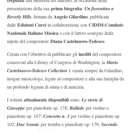
Deputati
alla memoria del maestro, in occasione della
prima biografia
presentazione della sua
:
Un fiorentino a
Angelo Gilardino
Beverly Hills
, firmata da
, pubblicata
Edizioni Curci
CIDIM-Comitato
dalle
in collaborazione con
Nazionale Italiano Musica
e con il fattivo sostegno della
Diana Castelnuovo-Tedesco
nipote del compositore
.
inediti
Creata con l’obiettivo di pubblicare gli
del compositore
conservati alla Library of Congress di Washington, la
Mario
Castelnuovo-Tedesco Collection
è
curata sempre da Gilardino,
insigne musicologo, legato al compositore e alla sua famiglia da
un profondo legame di stima e di amicizia.
attualmente disponibili
I volumi
sono:
Le storie di
Giuseppe
per pianoforte op. 178;
Ballade
per violino e
pianoforte op. 107;
Concerto n. 3
per violino e pianoforte op.
102;
Due Sonate
per tromba e pianoforte op. 179;
Secondo