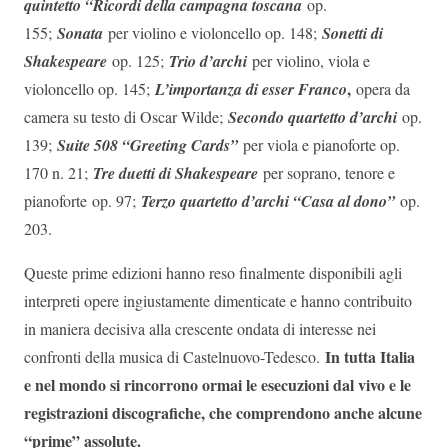
quintetto “Ricordi della campagna toscana
op.
155;
Sonata
per violino e violoncello op. 148;
Sonetti di
Shakespeare
op. 125;
Trio d’archi
per violino, viola e
,
violoncello op. 145;
L’importanza di esser Franco
opera da
camera su testo di Oscar Wilde;
Secondo quartetto d’archi
op.
139;
Suite 508 “Greeting Cards”
per viola e pianoforte op.
170 n. 21;
Tre duetti di Shakespeare
per soprano, tenore e
pianoforte
op. 97;
Terzo quartetto d’archi “Casa al dono”
op.
203.
Queste prime edizioni hanno reso finalmente disponibili agli
interpreti opere ingiustamente dimenticate e hanno contribuito
in maniera decisiva alla crescente ondata di interesse nei
In tutta Italia
confronti della musica di Castelnuovo-Tedesco.
e nel mondo si rincorrono ormai le esecuzioni dal vivo e le
registrazioni discografiche, che comprendono anche alcune
“prime” assolute.