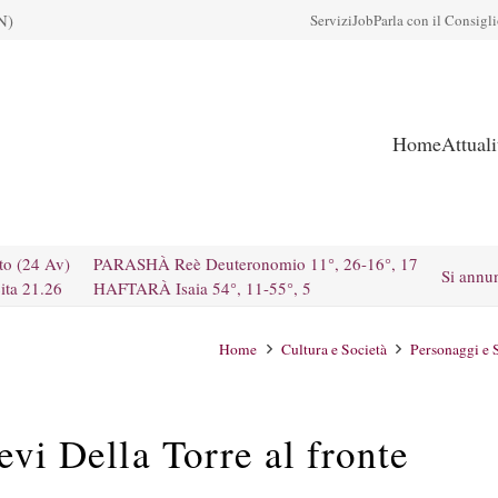
N)
Servizi
Job
Parla con il Consigl
Home
Attual
to (24 Av)
PARASHÀ Reè Deuteronomio 11°, 26-16°, 17
Si annu
ita 21.26
HAFTARÀ Isaia 54°, 11-55°, 5
Home
Cultura e Società
Personaggi e 
evi Della Torre al fronte