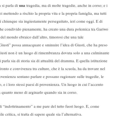
una
 si parla di
tragedia, ma di molte tragedie, anche in corso; e i
 mettendo a rischio la propria vita e la propria famiglia, ma tutti
i chiunque sia ingiustamente perseguitato, ieri come oggi. E di
he condivido pienamente, ha creato una dura polemica tra Gariwo
el mondo ebraico dall’altro, timorosi che una tale
Giusti” possa annacquare e sminuire l’idea di Giusti, che ha preso
 Giusti non è un luogo di rimembranza dovuta solo a una culminante
 parla sia di storia sia di attualità del dramma. E quella istituzione
onto e convivenza tra culture, che è la scuola, ha da trovare nel
rovenienza sentano parlare e possano ragionare sulle tragedie, le
, e i loro stessi paesi di provenienza. Un luogo in cui l’accento
tà quanto meno di arginarlo quando sia in corso.
e di “indottrinamento” a me pare del tutto fuori luogo. E, come
critica, si tratta di sapere quale sia l’alternativa.