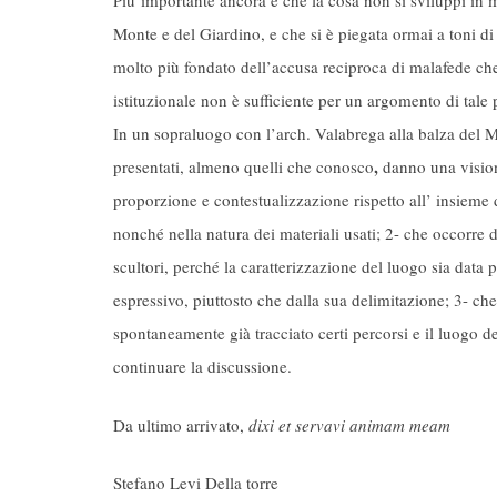
Più importante ancora è che la cosa non si sviluppi in me
Monte e del Giardino, e che si è piegata ormai a toni di 
molto più fondato dell’accusa reciproca di malafede c
istituzionale non è sufficiente per un argomento di tale 
In un sopraluogo con l’arch. Valabrega alla balza del M
,
presentati, almeno quelli che conosco
danno una visione
proporzione e contestualizzazione rispetto all’ insieme di
nonché nella natura dei materiali usati; 2- che occorre d
scultori, perché la caratterizzazione del luogo sia data 
espressivo, piuttosto che dalla sua delimitazione; 3- ch
spontaneamente già tracciato certi percorsi e il luogo de
continuare la discussione.
Da ultimo arrivato,
dixi et servavi animam meam
Stefano Levi Della torre