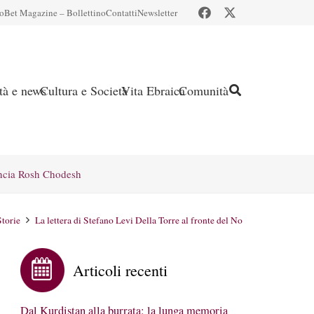
io
Bet Magazine – Bollettino
Contatti
Newsletter
ità e news
Cultura e Società
Vita Ebraica
Comunità
ncia Rosh Chodesh
Storie
La lettera di Stefano Levi Della Torre al fronte del No
Articoli recenti
Dal Kurdistan alla burrata: la lunga memoria