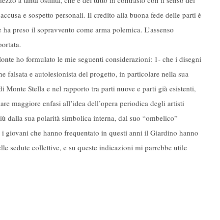
zzo a tanta ostilità, che è del tutto in contrasto con il senso del
accusa e sospetto personali. Il credito alla buona fede delle parti è
he ha preso il sopravvento come arma polemica. L’assenso
portata.
onte ho formulato le mie seguenti considerazioni: 1- che i disegni
 falsata e autolesionista del progetto, in particolare nella sua
 Monte Stella e nel rapporto tra parti nuove e parti già esistenti,
are maggiore enfasi all’idea dell’opera periodica degli artisti
più dalla sua polarità simbolica interna, dal suo “ombelico”
e i giovani che hanno frequentato in questi anni il Giardino hanno
lle sedute collettive, e su queste indicazioni mi parrebbe utile