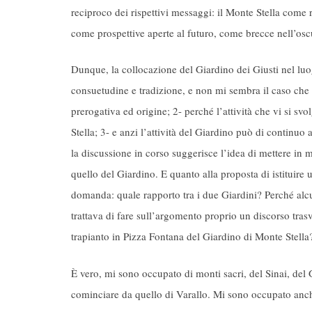
reciproco dei rispettivi messaggi: il Monte Stella come r
come prospettive aperte al futuro, come brecce nell’oscu
Dunque, la collocazione del Giardino dei Giusti nel luog
consuetudine e tradizione, e non mi sembra il caso che g
prerogativa ed origine; 2- perché l’attività che vi si sv
Stella; 3- e anzi l’attività del Giardino può di continuo 
la discussione in corso suggerisce l’idea di mettere in
quello del Giardino. E quanto alla proposta di istituir
domanda: quale rapporto tra i due Giardini? Perché alcun
trattava di fare sull’argomento proprio un discorso tras
trapianto in Pizza Fontana del Giardino di Monte Stella
È vero, mi sono occupato di monti sacri, del Sinai, del
cominciare da quello di Varallo. Mi sono occupato anche