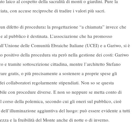
 laico al cospetto della sacralità di monti o giardini. Pure la
ata, con accuse reciproche di tradire i valori più sacri.
:
 un difetto di procedura
la progettazione “a chiamata” invece che
 e al pubblico è destinata. L’associazione che ha promosso
 all’Unione delle Comunità Ebraiche Italiane (UCEI) e a Gariwo, si è
ato positivo della procedura sta però nella gestione dei costi: Gariwo
co e tramite sottoscrizione cittadina, mentre l’architetto Stefano
are gratis, o più precisamente a sostenere a proprie spese gli
 dei collaboratori regolarmente stipendiati. Non so se questa
ibile con procedure diverse. E non so neppure se metta conto di
 corso della polemica, secondo cui gli oneri sul pubblico, cioè
dell’illuminazione aggiuntiva del luogo: può essere evidente a tutti
ezza e la fruibilità del Monte anche di notte o di inverno.