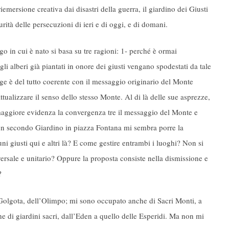
iemersione creativa dai disastri della guerra, il giardino dei Giusti
rità delle persecuzioni di ieri e di oggi, e di domani.
o in cui è nato si basa su tre ragioni: 1- perché è ormai
li alberi già piantati in onore dei giusti vengano spodestati da tale
olge è del tutto coerente con il messaggio originario del Monte
attualizzare il senso dello stesso Monte. Al di là delle sue asprezze,
 maggiore evidenza la convergenza tre il messaggio del Monte e
e un secondo Giardino in piazza Fontana mi sembra porre la
i giusti qui e altri là? E come gestire entrambi i luoghi? Non si
versale e unitario? Oppure la proposta consiste nella dismissione e
?
 Golgota, dell’Olimpo; mi sono occupato anche di Sacri Monti, a
 di giardini sacri, dall’Eden a quello delle Esperidi. Ma non mi