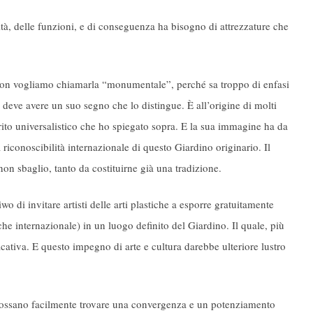
ità, delle funzioni, e di conseguenza ha bisogno di attrezzature che
Non vogliamo chiamarla “monumentale”, perché sa troppo di enfasi
 deve avere un suo segno che lo distingue. È all’origine di molti
pirito universalistico che ho spiegato sopra. E la sua immagine ha da
a riconoscibilità internazionale di questo Giardino originario. Il
non sbaglio, tanto da costituirne già una tradizione.
 di invitare artisti delle arti plastiche a esporre gratuitamente
che internazionale) in un luogo definito del Giardino. Il quale, più
ficativa. E questo impegno di arte e cultura darebbe ulteriore lustro
 possano facilmente trovare una convergenza e un potenziamento