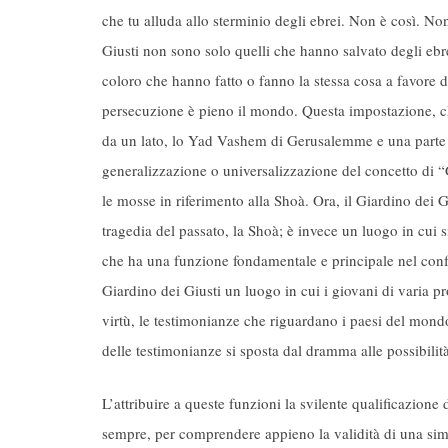
che tu alluda allo sterminio degli ebrei. Non è così. Non
Giusti non sono solo quelli che hanno salvato degli ebrei
coloro che hanno fatto o fanno la stessa cosa a favore d
persecuzione è pieno il mondo. Questa impostazione, c
da un lato, lo Yad Vashem di Gerusalemme e una parte d
generalizzazione o universalizzazione del concetto di “
le mosse in riferimento alla Shoà. Ora, il Giardino dei
tragedia del passato, la Shoà; è invece un luogo in cui si
che ha una funzione fondamentale e principale nel confr
Giardino dei Giusti un luogo in cui i giovani di varia p
virtù, le testimonianze che riguardano i paesi del mondo
delle testimonianze si sposta dal dramma alle possibili
L’attribuire a queste funzioni la svilente qualificazion
sempre, per comprendere appieno la validità di una simile 