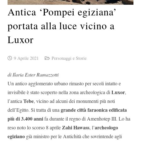
Antica ‘Pompei egiziana’
portata alla luce vicino a
Luxor
9 Aprile 2021
Personaggi e Storie
di Ilaria Ester Ramazzotti
Un antico agglomerato urbano rimasto per secoli intatto e
Luxor
invisibile è stato scoperto nella zona archeologica di
,
Tebe
l’antica
, vicino ad alcuni dei monumenti più noti
grande città faraonica edificata
dell’Egitto. Si tratta di una
più di 3.400 anni
fa durante il regno di Amenhotep III. Lo ha
Zahi Hawass
archeologo
reso noto lo scorso 8 aprile
, l’
egiziano
già ministro per le Antichità che sovrintende agli