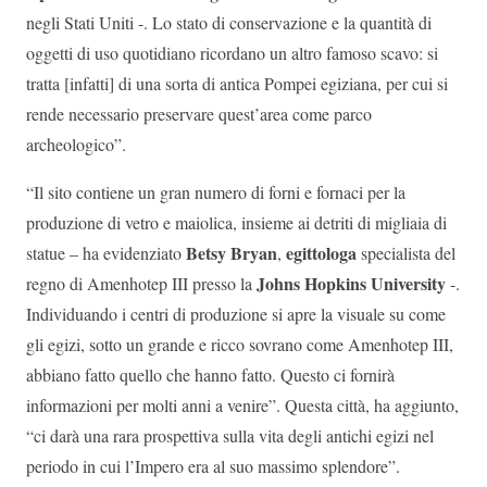
negli Stati Uniti -. Lo stato di conservazione e la quantità di
oggetti di uso quotidiano ricordano un altro famoso scavo: si
tratta [infatti] di una sorta di antica Pompei egiziana, per cui si
rende necessario preservare quest’area come parco
archeologico”.
“Il sito contiene un gran numero di forni e fornaci per la
produzione di vetro e maiolica, insieme ai detriti di migliaia di
Betsy Bryan
egittologa
statue – ha evidenziato
,
specialista del
Johns Hopkins University
regno di Amenhotep III presso la
-.
Individuando i centri di produzione si apre la visuale su come
gli egizi, sotto un grande e ricco sovrano come Amenhotep III,
abbiano fatto quello che hanno fatto. Questo ci fornirà
informazioni per molti anni a venire”. Questa città, ha aggiunto,
“ci darà una rara prospettiva sulla vita degli antichi egizi nel
periodo in cui l’Impero era al suo massimo splendore”.