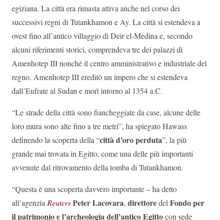
egiziana. La città era rimasta attiva anche nel corso dei
successivi regni di Tutankhamon e Ay. La città si estendeva a
ovest fino all’antico villaggio di Deir el-Medina e, secondo
alcuni riferimenti storici, comprendeva tre dei palazzi di
Amenhotep III nonché il centro amministrativo e industriale del
regno. Amenhotep III ereditò un impero che si estendeva
dall’Eufrate al Sudan e morì intorno al 1354 a.C.
“Le strade della città sono fiancheggiate da case, alcune delle
loro mura sono alte fino a tre metri”, ha spiegato Hawass
città d’oro perduta
definendo la scoperta della “
”, la più
grande mai trovata in Egitto, come una delle più importanti
avvenute dal ritrovamento della tomba di Tutankhamon.
“Questa è una scoperta davvero importante – ha detto
Peter Lacovara
direttore
Fondo per
all’agenzia
Reuters
,
del
il patrimonio e l’archeologia dell’antico Egitto
con sede