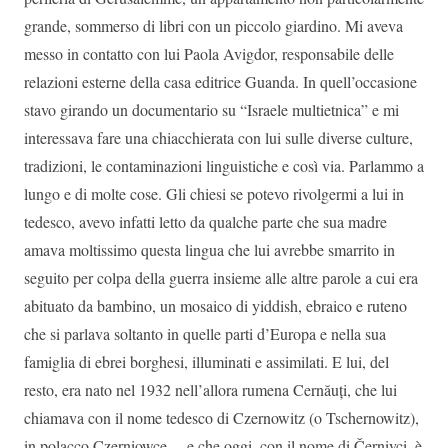
grande, sommerso di libri con un piccolo giardino. Mi aveva
messo in contatto con lui Paola Avigdor, responsabile delle
relazioni esterne della casa editrice Guanda. In quell’occasione
stavo girando un documentario su “Israele multietnica” e mi
interessava fare una chiacchierata con lui sulle diverse culture,
tradizioni, le contaminazioni linguistiche e così via. Parlammo a
lungo e di molte cose. Gli chiesi se potevo rivolgermi a lui in
tedesco, avevo infatti letto da qualche parte che sua madre
amava moltissimo questa lingua che lui avrebbe smarrito in
seguito per colpa della guerra insieme alle altre parole a cui era
abituato da bambino, un mosaico di yiddish, ebraico e ruteno
che si parlava soltanto in quelle parti d’Europa e nella sua
famiglia di ebrei borghesi, illuminati e assimilati. E lui, del
resto, era nato nel 1932 nell’allora rumena Cernăuți, che lui
chiamava con il nome tedesco di Czernowitz (o Tschernowitz),
in polacco Czerniowce… e che oggi, con il nome di Černivci, è