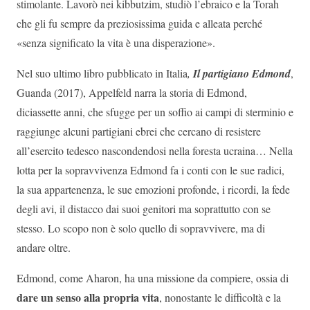
stimolante. Lavorò nei kibbutzim, studiò l’ebraico e la Torah
che gli fu sempre da preziosissima guida e alleata perché
«senza significato la vita è una disperazione».
Nel suo ultimo libro pubblicato in Italia
,
Il partigiano Edmond
,
Guanda (2017), Appelfeld narra la storia di Edmond,
diciassette anni, che sfugge per un soffio ai campi di sterminio e
raggiunge alcuni partigiani ebrei che cercano di resistere
all’esercito tedesco nascondendosi nella foresta ucraina… Nella
lotta per la sopravvivenza Edmond fa i conti con le sue radici,
la sua appartenenza, le sue emozioni profonde, i ricordi, la fede
degli avi, il distacco dai suoi genitori ma soprattutto con se
stesso. Lo scopo non è solo quello di sopravvivere, ma di
andare oltre.
Edmond, come Aharon, ha una missione da compiere, ossia di
dare un senso alla propria vita
, nonostante le difficoltà e la