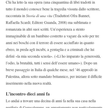
Chi ha letto la sua opera (una cinquantina di libri tradotti in
tutto il mondo) conosce bene la tragedia vissuta dallo scrittore,
raccontata in
Storia di una vita
(Traduttori Ofra Bannet,
Raffaella Scardi; Editore Guanda, 2008) ma sublimata o
romanzata in altri suoi scritti. Un’esperienza a stento
immaginabile di un bambino costretto a vagare da solo per tre
anni nei boschi con il terrore di essere acciuffato in quanto
ebreo, in preda agli incubi, a gentaglia e a criminali che lui
definì «la mia seconda scuola». («Lì ho imparato la generosità,
l’odio, la brutalità, tutti i sensi dell’essere umano»). Dopo un
breve passaggio in Italia di qualche mese, nel ’46 approdò in
Palestina, allora sotto mandato britannico, per iniziare il difficile
inserimento nella nuova realtà.
L’incontro dieci anni fa
Lo andai a trovare una decina di anni fa nella sua casa nella
periferia di Gerusalemme, un appartamento non particolarmente