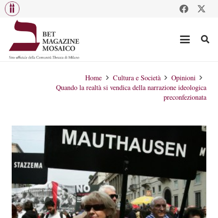
Home
Cultura e Società
Opinioni
Quando la realtà si vendica della narrazione ideologica
preconfezionata