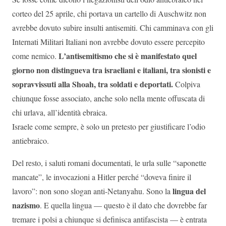
corteo del 25 aprile, chi portava un cartello di Auschwitz non
avrebbe dovuto subire insulti antisemiti. Chi camminava con gli
Internati Militari Italiani non avrebbe dovuto essere percepito
L’antisemitismo che si è manifestato quel
come nemico.
giorno non distingueva tra israeliani e italiani, tra sionisti e
sopravvissuti alla Shoah, tra soldati e deportati.
Colpiva
chiunque fosse associato, anche solo nella mente offuscata di
chi urlava, all’identità ebraica.
Israele come sempre, è solo un pretesto per giustificare l’odio
antiebraico.
Del resto, i saluti romani documentati, le urla sulle “saponette
mancate”, le invocazioni a Hitler perché “doveva finire il
lingua del
lavoro”: non sono slogan anti-Netanyahu. Sono la
nazismo
. E quella lingua — questo è il dato che dovrebbe far
tremare i polsi a chiunque si definisca antifascista — è entrata