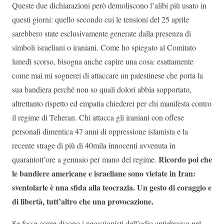
Queste due dichiarazioni però demoliscono l’alibi più usato in
questi giorni: quello secondo cui le tensioni del 25 aprile
sarebbero state esclusivamente generate dalla presenza di
simboli israeliani o iraniani. Come ho spiegato al Comitato
lunedì scorso, bisogna anche capire una cosa: esattamente
come mai mi sognerei di attaccare un palestinese che porta la
sua bandiera perché non so quali dolori abbia sopportato,
altrettanto rispetto ed empatia chiederei per chi manifesta contro
il regime di Teheran. Chi attacca gli iraniani con offese
personali dimentica 47 anni di oppressione islamista e la
recente strage di più di 40mila innocenti avvenuta in
Ricordo poi che
quarantott’ore a gennaio per mano del regime.
le bandiere americane e israeliane sono vietate in Iran:
sventolarle è una sfida alla teocrazia. Un gesto di coraggio e
di libertà, tutt’altro che una provocazione.
Se fosse come dicono i negazionisti dell’odio antiebraico nel