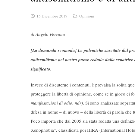
15 Dicembre 2019
Opinioni
di Angelo Pezzana
[La domanda scomoda] Le polemiche suscitate dal pro
antisemitismo nel nostro paese redatto dalla senatrice
significato.
Invece di discuterne i contenuti, è prevalsa la solita quer
proteggere la libertà di opinione, come se in gioco ci f
manifestazioni di odio, ndr)
. Si sono analizzate sopratt
difesa in nome – di nuovo – della libertà di parola che 
Poco importa che dal 2005 sia stata redatta una defin
Xenophobia”, classificata poi IHRA (International Ho