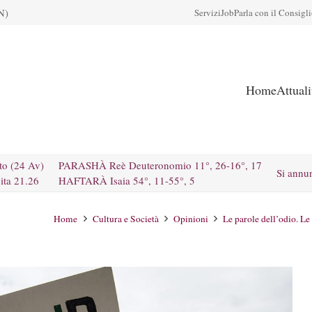
N)
Servizi
Job
Parla con il Consigl
Home
Attual
to (24 Av)
PARASHÀ Reè Deuteronomio 11°, 26-16°, 17
Si annu
ita 21.26
HAFTARÀ Isaia 54°, 11-55°, 5
Home
Cultura e Società
Opinioni
Le parole dell’odio. L