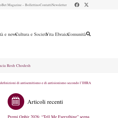
io
Bet Magazine – Bollettino
Contatti
Newsletter
ità e news
Cultura e Società
Vita Ebraica
Comunità
ncia Rosh Chodesh
e definizioni di antisemitismo e di antisionismo secondo l’IHRA
Articoli recenti
Premi Ophir 2026: “Tell Me Everything” segna