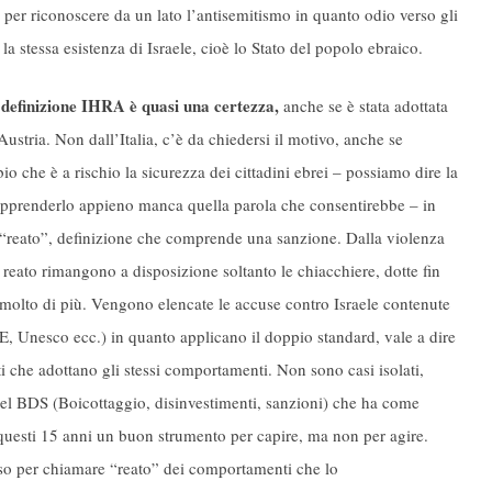
 per riconoscere da un lato l’antisemitismo in quanto odio verso gli
 la stessa esistenza di Israele, cioè lo Stato del popolo ebraico.
la definizione IHRA è quasi una certezza,
anche se è stata adottata
stria. Non dall’Italia, c’è da chiedersi il motivo, anche se
 che è a rischio la sicurezza dei cittadini ebrei – possiamo dire la
apprenderlo appieno manca quella parola che consentirebbe – in
la “reato”, definizione che comprende una sanzione. Dalla violenza
è reato rimangono a disposizione soltanto le chiacchiere, dotte fin
 molto di più. Vengono elencate le accuse contro Israele contenute
UE, Unesco ecc.) in quanto applicano il doppio standard, vale a dire
i che adottano gli stessi comportamenti. Non sono casi isolati,
del BDS (Boicottaggio, disinvestimenti, sanzioni) che ha come
n questi 15 anni un buon strumento per capire, ma non per agire.
uso per chiamare “reato” dei comportamenti che lo