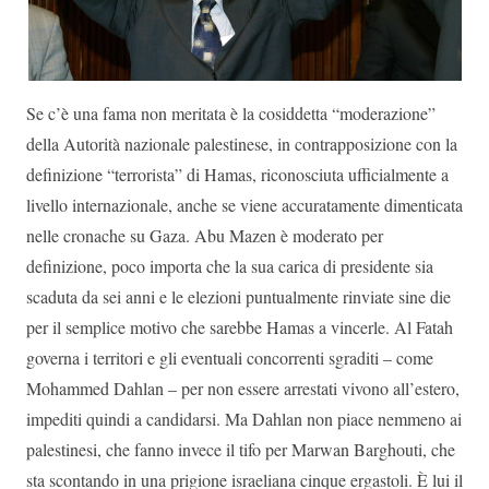
Se c’è una fama non meritata è la cosiddetta “moderazione”
della Autorità nazionale palestinese, in contrapposizione con la
definizione “terrorista” di Hamas, riconosciuta ufficialmente a
livello internazionale, anche se viene accuratamente dimenticata
nelle cronache su Gaza. Abu Mazen è moderato per
definizione, poco importa che la sua carica di presidente sia
scaduta da sei anni e le elezioni puntualmente rinviate sine die
per il semplice motivo che sarebbe Hamas a vincerle. Al Fatah
governa i territori e gli eventuali concorrenti sgraditi – come
Mohammed Dahlan – per non essere arrestati vivono all’estero,
impediti quindi a candidarsi. Ma Dahlan non piace nemmeno ai
palestinesi, che fanno invece il tifo per Marwan Barghouti, che
sta scontando in una prigione israeliana cinque ergastoli. È lui il