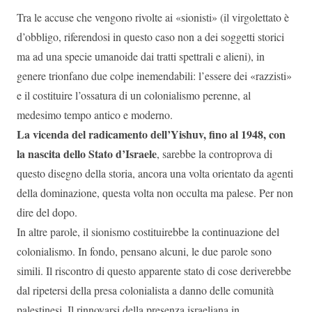
Tra le accuse che vengono rivolte ai «sionisti» (il virgolettato è
d’obbligo, riferendosi in questo caso non a dei soggetti storici
ma ad una specie umanoide dai tratti spettrali e alieni), in
genere trionfano due colpe inemendabili: l’essere dei «razzisti»
e il costituire l’ossatura di un colonialismo perenne, al
medesimo tempo antico e moderno.
La vicenda del radicamento dell’Yishuv, fino al 1948, con
la nascita dello Stato d’Israele
, sarebbe la controprova di
questo disegno della storia, ancora una volta orientato da agenti
della dominazione, questa volta non occulta ma palese. Per non
dire del dopo.
In altre parole, il sionismo costituirebbe la continuazione del
colonialismo. In fondo, pensano alcuni, le due parole sono
simili. Il riscontro di questo apparente stato di cose deriverebbe
dal ripetersi della presa colonialista a danno delle comunità
palestinesi. Il rinnovarsi della presenza israeliana in