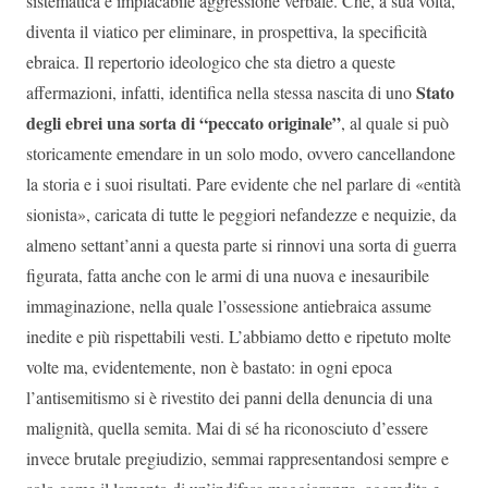
sistematica e implacabile aggressione verbale. Che, a sua volta,
diventa il viatico per eliminare, in prospettiva, la specificità
ebraica. Il repertorio ideologico che sta dietro a queste
Stato
affermazioni, infatti, identifica nella stessa nascita di uno
degli ebrei una sorta di “peccato originale”
, al quale si può
storicamente emendare in un solo modo, ovvero cancellandone
la storia e i suoi risultati. Pare evidente che nel parlare di «entità
sionista», caricata di tutte le peggiori nefandezze e nequizie, da
almeno settant’anni a questa parte si rinnovi una sorta di guerra
figurata, fatta anche con le armi di una nuova e inesauribile
immaginazione, nella quale l’ossessione antiebraica assume
inedite e più rispettabili vesti. L’abbiamo detto e ripetuto molte
volte ma, evidentemente, non è bastato: in ogni epoca
l’antisemitismo si è rivestito dei panni della denuncia di una
malignità, quella semita. Mai di sé ha riconosciuto d’essere
invece brutale pregiudizio, semmai rappresentandosi sempre e