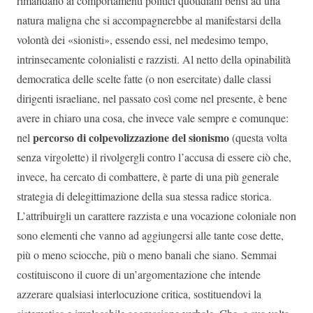
rimandano ai comportamenti politici quotidiani bensì ad una
natura maligna che si accompagnerebbe al manifestarsi della
volontà dei «sionisti», essendo essi, nel medesimo tempo,
intrinsecamente colonialisti e razzisti. Al netto della opinabilità
democratica delle scelte fatte (o non esercitate) dalle classi
dirigenti israeliane, nel passato così come nel presente, è bene
avere in chiaro una cosa, che invece vale sempre e comunque:
percorso di colpevolizzazione del sionismo
nel
(questa volta
senza virgolette) il rivolgergli contro l’accusa di essere ciò che,
invece, ha cercato di combattere, è parte di una più generale
strategia di delegittimazione della sua stessa radice storica.
L’attribuirgli un carattere razzista e una vocazione coloniale non
sono elementi che vanno ad aggiungersi alle tante cose dette,
più o meno sciocche, più o meno banali che siano. Semmai
costituiscono il cuore di un’argomentazione che intende
azzerare qualsiasi interlocuzione critica, sostituendovi la