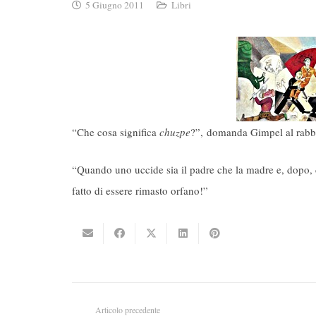
5 Giugno 2011
Libri
“Che cosa significa
chuzpe
?”, domanda Gimpel al rabbi
“Quando uno uccide sia il padre che la madre e, dopo, d
fatto di essere rimasto orfano!”
Articolo precedente