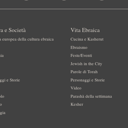
a e Società
Vita Ebraica
a europea della cultura ebraica
Cucina e Kasherut
Ebraismo
ia
Feste/Eventi
Jewish in the City
Parole di Torah
ggi e Storie
Personaggi e Storie
Video
olo
Parashà della settimana
no
Kesher
gia