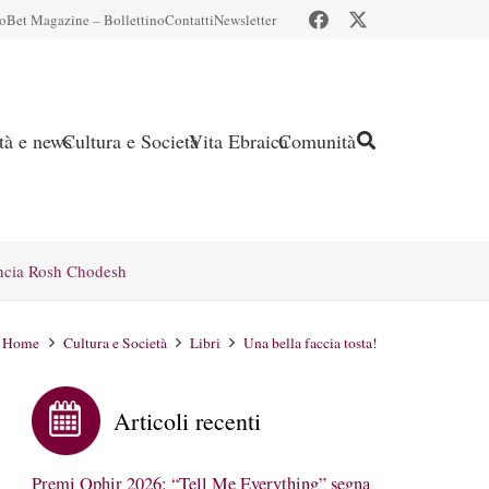
io
Bet Magazine – Bollettino
Contatti
Newsletter
ità e news
Cultura e Società
Vita Ebraica
Comunità
ncia Rosh Chodesh
Home
Cultura e Società
Libri
Una bella faccia tosta!
Articoli recenti
Premi Ophir 2026: “Tell Me Everything” segna