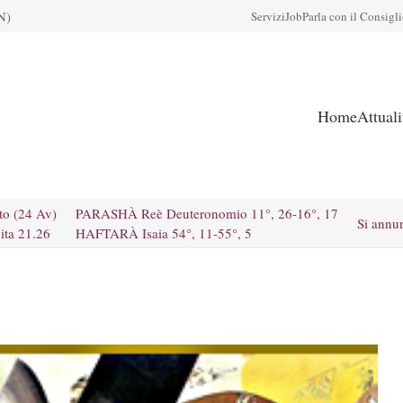
N)
Servizi
Job
Parla con il Consigl
Home
Attual
to (24 Av)
PARASHÀ Reè Deuteronomio 11°, 26-16°, 17
Si annu
ita 21.26
HAFTARÀ Isaia 54°, 11-55°, 5