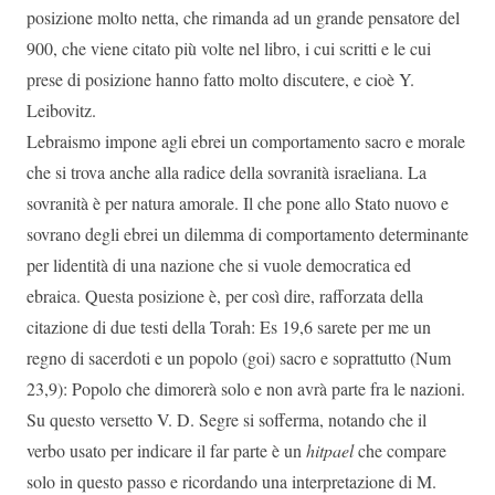
posizione molto netta, che rimanda ad un grande pensatore del
900, che viene citato più volte nel libro, i cui scritti e le cui
prese di posizione hanno fatto molto discutere, e cioè Y.
Leibovitz.
Lebraismo impone agli ebrei un comportamento sacro e morale
che si trova anche alla radice della sovranità israeliana. La
sovranità è per natura amorale. Il che pone allo Stato nuovo e
sovrano degli ebrei un dilemma di comportamento determinante
per lidentità di una nazione che si vuole democratica ed
ebraica. Questa posizione è, per così dire, rafforzata della
citazione di due testi della Torah: Es 19,6 sarete per me un
regno di sacerdoti e un popolo (goi) sacro e soprattutto (Num
23,9): Popolo che dimorerà solo e non avrà parte fra le nazioni.
Su questo versetto V. D. Segre si sofferma, notando che il
verbo usato per indicare il far parte è un
hitpael
che compare
solo in questo passo e ricordando una interpretazione di M.