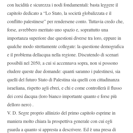
con lucidità e sicurezza i nodi fondamentali: basta leggere il
capitolo dedicato a “Lo Stato, la società globalizzata e il
conflitto palestinese” per rendersene conto. Tuttavia credo che,
forse, avrebbero meritato uno spazio e, soprattutto una
importanza superiore due questioni diverse tra loro, eppure in
qualche modo strettamente collegate: la questione demografica
e il problema dellacqua nella regione. Discutendo di scenari
possibili nel 2050, a cui si accennava sopra, non si possono
eludere queste due domande: quanti saranno i palestinesi, sia
quelli del futuro Stato di Palestina sia quelli con cittadinanza
israeliana, rispetto agli ebrei, e chi e come controllerà il flusso
dei corsi dacqua (loro bianco importante quanto e forse più
delloro nero) .
V. D. Segre proprio allinizio del primo capitolo esprime in
maniera molto chiara la prospettiva generale con cui egli
guarda a quanto si appresta a descrivere. Ed è una presa di