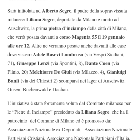
Alberto Segre
Sarà intitolata ad
, il padre della sopravvissuta
Liliana Segre,
milanese
deportato da Milano e morto ad
pietra d’inciampo
Auschwitz, la prima
della città di Milano,
corso Magenta 55 il 19 gennaio
che verrà posata davanti a
alle ore 12.
Altre ne verranno posate anche davanti alle case
Adele Basevi Lombroso
dove vissero
(via Vespri Siciliani,
, Giuseppe Lenzi
, Dante Coen
71)
(via Spontini, 8)
(via
Melchiorre De Giuli
, Gianluigi
Plinio, 20)
(via Milazzo, 4)
Banfi
(via dei Chiostri 2) scomparsi nei lager di Auschwitz,
Gusen, Buchenwald e Dachau.
L’iniziativa è stata fortemente voluta dal Comitato milanese per
Liliana Segre
le “Pietre di Inciampo” presieduto da
, che ha il
patrocinio del Comune di Milano ed è promosso da:
Associazione Nazionale ex Deportati, Associazione Nazionale
Partigiani Cristiani, Associazione Nazionale Partigiani d’Italia,