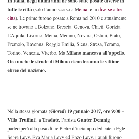
In Italia, negli ultimi anni ne sono state posate diverse in
tutte le città
(solo l’anno scorso a M
eina
e in
diverse altre
città
). Le prime furono posate a Roma nel 2010 e attualmente
se ne trovano a Bolzano, Brescia, Genova, Chieti, Gorizia,
L’Aquila, Livorno, Meina, Merano, Novara, Ostuni, Prato,
Premolo, Ravenna, Reggio Emilia, Siena, Stresa, Teramo,
Milano mancava all’appello.
Torino, Venezia, Viterbo. Ma
Ora anche le strade di Milano ricorderanno le vittime
ebree del nazismo.
Giovedì 19 gennaio 2017, ore 9:00 –
Nella stessa giornata (
Villa Truffini
Tradate
Gunter Demnig
), a
, l’artista
parteciperà alla posa di tre Pietre d’inciampo dedicate a Egle
Segre Levy, Eva Maria Levy ed Enzo Levy, i quali furono