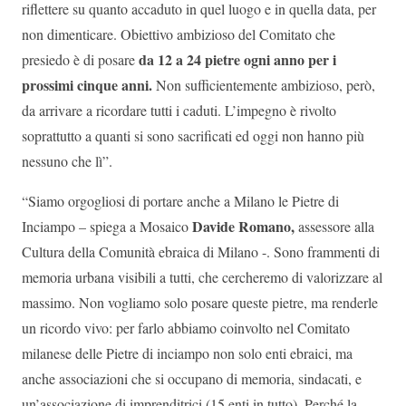
riflettere su quanto accaduto in quel luogo e in quella data, per
non dimenticare. Obiettivo ambizioso del Comitato che
da 12 a 24 pietre ogni anno per i
presiedo è di posare
prossimi cinque anni.
Non sufficientemente ambizioso, però,
da arrivare a ricordare tutti i caduti. L’impegno è rivolto
soprattutto a quanti si sono sacrificati ed oggi non hanno più
nessuno che lì”.
“Siamo orgogliosi di portare anche a Milano le Pietre di
Davide Romano,
Inciampo – spiega a Mosaico
assessore alla
Cultura della Comunità ebraica di Milano -. Sono frammenti di
memoria urbana visibili a tutti, che cercheremo di valorizzare al
massimo. Non vogliamo solo posare queste pietre, ma renderle
un ricordo vivo: per farlo abbiamo coinvolto nel Comitato
milanese delle Pietre di inciampo non solo enti ebraici, ma
anche associazioni che si occupano di memoria, sindacati, e
un’associazione di imprenditrici (15 enti in tutto). Perché la