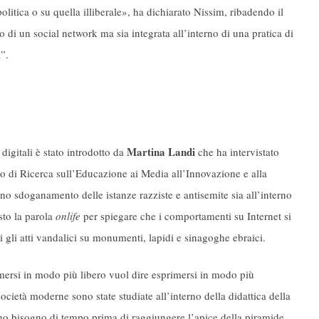
litica o su quella illiberale», ha dichiarato Nissim, ribadendo il
o di un social network ma sia integrata all’interno di una pratica di
”.
Martina Landi
digitali è stato introdotto da
che ha intervistato
o di Ricerca sull’Educazione ai Media all’Innovazione e alla
no sdoganamento delle istanze razziste e antisemite sia all’interno
osto la parola
onlife
per spiegare che i comportamenti su Internet si
i gli atti vandalici su monumenti, lapidi e sinagoghe ebraici.
mersi in modo più libero vuol dire esprimersi in modo più
società moderne sono state studiate all’interno della didattica della
ano bisogno di tempo prima di raggiungere l’apice della piramide