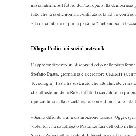
nazionalismi; sul futuro dell’Europa; sulla democrazia po
fatto che la scelta non sia confinata solo ad un contenut
vita da condurre in prima persona “mettendoci la faccia
Dilaga l’odio nei social network
L’approfondimento sui discorsi d’odio nelle piattaforme 
Stefano Pasta
, giornalista e ricercatore CREMIT (Centr
Tecnologia). Pasta ha sostenuto che attualmente ci sia u
che all’esterno delle Rete. Infatti il ricercatore ha prop
ripercuotono sulla società reale, come dimostrano infatt
«Siamo difronte a una disinibizione tossica. Oggi espri
violento», ha sottolineato Pasta. Le fasi dell’odio nelle 
Shoah. Prima dell’avvento di Internet queste fasi avev