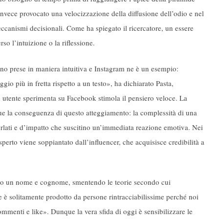
invece provocato una velocizzazione della diffusione dell’odio e nel
ccanismi decisionali. Come ha spiegato il ricercatore, un essere
o l’intuizione o la riflessione.
ono prese in maniera intuitiva e Instagram ne è un esempio:
o più in fretta rispetto a un testo», ha dichiarato Pasta,
 utente sperimenta su Facebook stimola il pensiero veloce. La
ue la conseguenza di questo atteggiamento: la complessità di una
i urlati e d’impatto che suscitino un’immediata reazione emotiva. Nei
perto viene soppiantato dall’influencer, che acquisisce credibilità a
anno un nome e cognome, smentendo le teorie secondo cui
e è solitamente prodotto da persone rintracciabilissime perché noi
mmenti e like». Dunque la vera sfida di oggi è sensibilizzare le