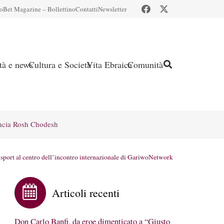
io
Bet Magazine – Bollettino
Contatti
Newsletter
ità e news
Cultura e Società
Vita Ebraica
Comunità
ncia Rosh Chodesh
 sport al centro dell’incontro internazionale di GariwoNetwork
Articoli recenti
Don Carlo Banfi, da eroe dimenticato a “Giusto