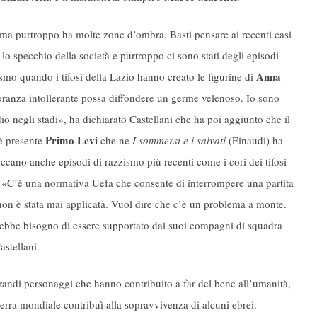
, ma purtroppo ha molte zone d’ombra. Basti pensare ai recenti casi
 lo specchio della società e purtroppo ci sono stati degli episodi
Anna
smo quando i tifosi della Lazio hanno creato le figurine di
ranza intollerante possa diffondere un germe velenoso. Io sono
io negli stadi», ha dichiarato Castellani che ha poi aggiunto che il
Primo Levi
 è presente
che ne
I sommersi e i salvati
(Einaudi) ha
toccano anche episodi di razzismo più recenti come i cori dei tifosi
. «C’è una normativa Uefa che consente di interrompere una partita
non è stata mai applicata. Vuol dire che c’è un problema a monte.
ebbe bisogno di essere supportato dai suoi compagni di squadra
astellani.
randi personaggi che hanno contribuito a far del bene all’umanità,
rra mondiale contribuì alla sopravvivenza di alcuni ebrei.