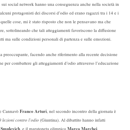
 sui social network hanno una conseguenza anche nella società in
lcuni protagonisti dei discorsi d’odio ed erano ragazzi tra i 14 e i
quelle cose, mi è stato risposto che non le pensavano ma che
e, sottolineando che tali atteggiamenti favoriscono la diffusione
atti ma sulle condizioni personali di partenza e sulle emozioni.
sia preoccupante, facendo anche riferimento alla recente decisione
ine per combattere gli atteggiamenti d’odio attraverso l’educazione
Franco Arturi
one Cannavò
, nel secondo incontro della giornata è
0 lezioni contro l’odio
(Giuntina). Al dibattito hanno infatti
Smulevich
Marco Marchei
, e il maratoneta olimpico
.