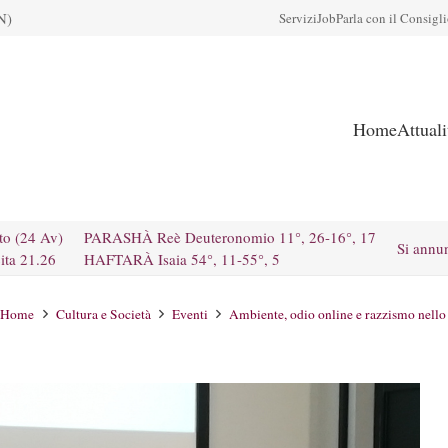
N)
Servizi
Job
Parla con il Consigl
Home
Attual
to (24 Av)
PARASHÀ Reè Deuteronomio 11°, 26-16°, 17
Si annu
ita 21.26
HAFTARÀ Isaia 54°, 11-55°, 5
Home
Cultura e Società
Eventi
Ambiente, odio online e razzismo nello