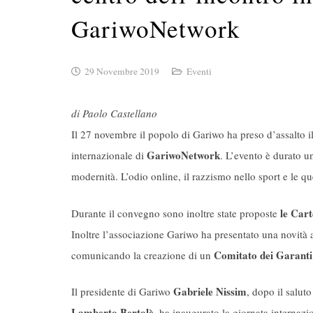
GariwoNetwork
29 Novembre 2019
Eventi
di Paolo Castellano
Il 27 novembre il popolo di Gariwo ha preso d’assalto il 
GariwoNetwork
internazionale di
. L’evento è durato un
modernità. L’odio online, il razzismo nello sport e le qu
le Cart
Durante il convegno sono inoltre state proposte
Inoltre l’associazione Gariwo ha presentato una novità a
Comitato dei Garanti
comunicando la creazione di un
Gabriele Nissim
Il presidente di Gariwo
, dopo il salut
Lamberto Bertolè
, ha inaugurato la giornata internazi