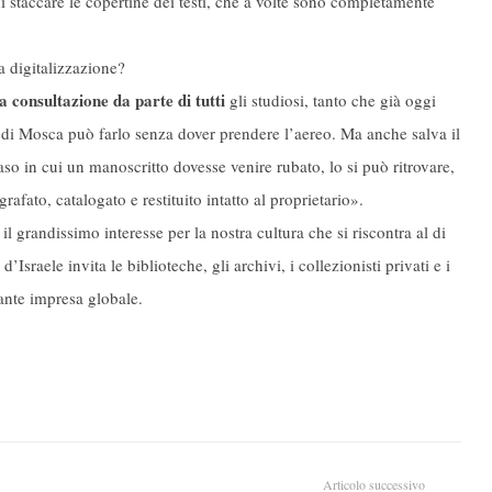
 staccare le copertine dei testi, che a volte sono completamente
a digitalizzazione?
a consultazione da parte di tutti
gli studiosi, tanto che già oggi
i Mosca può farlo senza dover prendere l’aereo. Ma anche salva il
caso in cui un manoscritto dovesse venire rubato, lo si può ritrovare,
afato, catalogato e restituito intatto al proprietario».
il grandissimo interesse per la nostra cultura che si riscontra al di
sraele invita le biblioteche, gli archivi, i collezionisti privati e i
mante impresa globale.
Articolo successivo