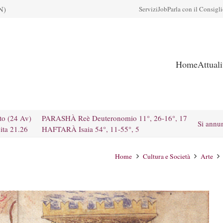
N)
Servizi
Job
Parla con il Consigl
Home
Attual
to (24 Av)
PARASHÀ Reè Deuteronomio 11°, 26-16°, 17
Si annu
ita 21.26
HAFTARÀ Isaia 54°, 11-55°, 5
Home
Cultura e Società
Arte