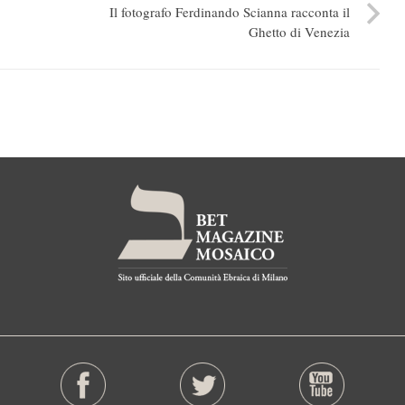
Il fotografo Ferdinando Scianna racconta il
Ghetto di Venezia