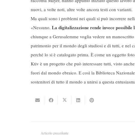
racconta Mayer, hanno appunto iniziato questo lavoro di
nuovi, a volte noti, altre volte ancora testi con varianti.
Ma quali sono i problemi nei quali si può incorrere nell
La digitalizzazione rende invece possibile l
«Nessuno.
chiunque a Gerusalemme voglia vedere un manoscritto d
patrimonio per il mondo degli studiosi e di tutti, e nel 
perché lo si è catalogato prima. È come un oggetto fotogr
Ktiv è un progetto che può interessare tutti, visto anche 
fuori dal mondo ebraico. E così la Biblioteca Nazionale d’I
sostenitori di tutto il mondo a unirsi a questa entusias
Articolo precedente