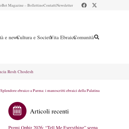
io
Bet Magazine – Bollettino
Contatti
Newsletter
ità e news
Cultura e Società
Vita Ebraica
Comunità
ncia Rosh Chodesh
Splendore ebraico a Parma: i manoscritti ebraici della Palatina
Articoli recenti
Premi Ophir 2026: “Tell Me Everything” segna