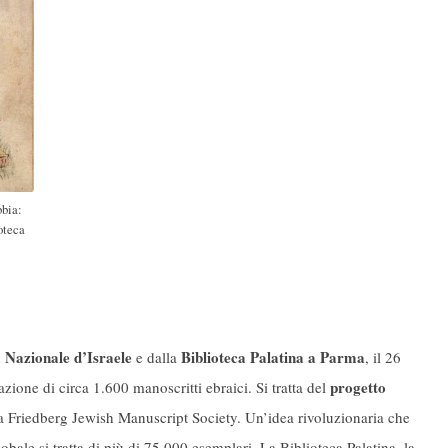
bbia:
oteca
a Nazionale d’Israele
Biblioteca Palatina a Parma
e dalla
, il 26
progetto
zione di circa 1.600 manoscritti ebraici. Si tratta del
a Friedberg Jewish Manuscript Society. Un’idea rivoluzionaria che
globale si tratta di più di 75.000 esemplari. La Biblioteca Palatina, la