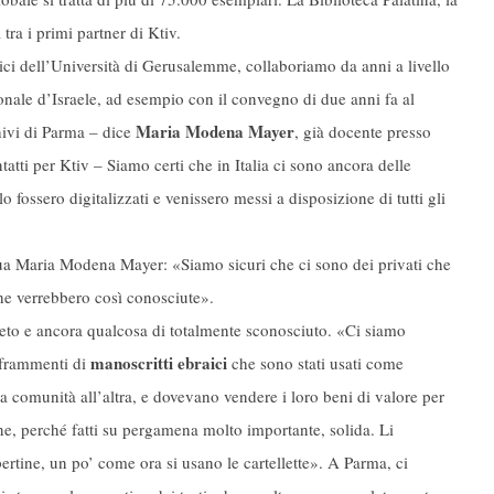
tra i primi partner di Ktiv.
i dell’Università di Gerusalemme, collaboriamo da anni a livello
ionale d’Israele, ad esempio con il convegno di due anni fa al
Maria Modena Mayer
hivi di Parma – dice
, già docente presso
ntatti per Ktiv – Siamo certi che in Italia ci sono ancora delle
 fossero digitalizzati e venissero messi a disposizione di tutti gli
inua Maria Modena Mayer: «Siamo sicuri che ci sono dei privati che
he verrebbero così conosciute».
pleto e ancora qualcosa di totalmente sconosciuto. «Ci siamo
manoscritti ebraici
i frammenti di
che sono stati usati come
 comunità all’altra, e dovevano vendere i loro beni di valore per
one, perché fatti su pergamena molto importante, solida. Li
rtine, un po’ come ora si usano le cartellette». A Parma, ci