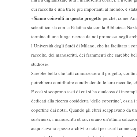
cui raccolta è una tra le più importanti al mondo, è stata 
«Siamo coinvolti in questo progetto
perché, come Amic
scientifico sia con la Palatina sia con la Biblioteca Naz
termine di una lunga ricerca da noi promossa negli arc
l’Università degli Studi di Milano, che ha facilitato i co
raccolte, dei manoscritti, dei frammenti che sarebbe bello
studiosi».
Sarebbe bello che tutti conoscessero il progetto, cont
potrebbero contribuire condividendo le loro raccolte, c
E così si scoprono testi di cui si ha qualcosa di incom
dedicati alla ricerca cosiddetta ‘delle copertine’, ossia 
copertine dai notai. Quando gli ebrei scappavano da una
sostenersi, i manoscritti ebraici erano un’ottima soluzi
acquistavano spesso archivi o notai per usarli come cope