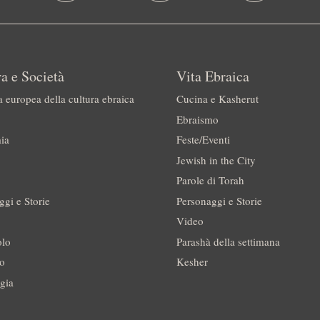
a e Società
Vita Ebraica
a europea della cultura ebraica
Cucina e Kasherut
Ebraismo
ia
Feste/Eventi
Jewish in the City
Parole di Torah
ggi e Storie
Personaggi e Storie
Video
olo
Parashà della settimana
no
Kesher
gia