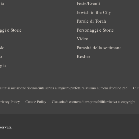
ia
Feste/Eventi
Jewish in the City
Parole di Torah
ggi e Storie
Personaggi e Storie
Video
olo
Parashà della settimana
no
Kesher
gia
 un’associazione riconosciuta scritta al registro prefettura Milano numero d’ordine 285
C.F
rivacy Policy
Cookie Policy
Clausola di esonero di responsabilità relativa ai copyright
servati.