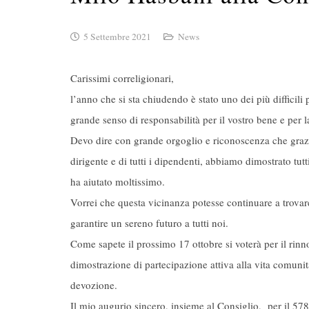
5 Settembre 2021
News
Carissimi correligionari,
l’anno che si sta chiudendo è stato uno dei più difficili p
grande senso di responsabilità per il vostro bene e per la
Devo dire con grande orgoglio e riconoscenza che grazi
dirigente e di tutti i dipendenti, abbiamo dimostrato tu
ha aiutato moltissimo.
Vorrei che questa vicinanza potesse continuare a trova
garantire un sereno futuro a tutti noi.
Come sapete il prossimo 17 ottobre si voterà per il rin
dimostrazione di partecipazione attiva alla vita comuni
devozione.
Il mio augurio sincero, insieme al Consiglio, per il 578