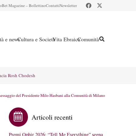
io
Bet Magazine – Bollettino
Contatti
Newsletter
ità e news
Cultura e Società
Vita Ebraica
Comunità
ncia Rosh Chodesh
essaggio del Presidente Milo Hasbani alla Comunità di Milano
Articoli recenti
Premi Ophir 2026: “Tell Me Everything” segna