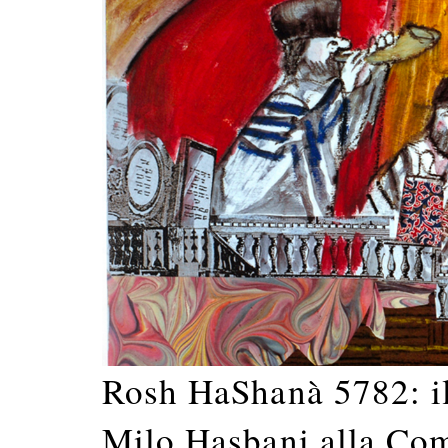
Rosh HaShanà 5782: il
Milo Hasbani alla Com