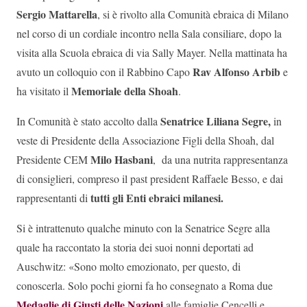
Sergio Mattarella
, si è rivolto alla Comunità ebraica di Milano
nel corso di un cordiale incontro nella Sala consiliare, dopo la
visita alla Scuola ebraica di via Sally Mayer. Nella mattinata ha
Rav Alfonso Arbib
avuto un colloquio con il Rabbino Capo
e
Memoriale della Shoah
ha visitato il
.
Senatrice Liliana Segre,
In Comunità è stato accolto dalla
in
veste di Presidente della Associazione Figli della Shoah, dal
Milo Hasbani
Presidente CEM
, da una nutrita rappresentanza
di consiglieri, compreso il past president Raffaele Besso, e dai
tutti gli Enti ebraici milanesi.
rappresentanti di
Si è intrattenuto qualche minuto con la Senatrice Segre alla
quale ha raccontato la storia dei suoi nonni deportati ad
Auschwitz: «Sono molto emozionato, per questo, di
conoscerla. Solo pochi giorni fa ho consegnato a Roma due
Medaglie di Giusti delle Nazioni
alle famiglie Cencelli e