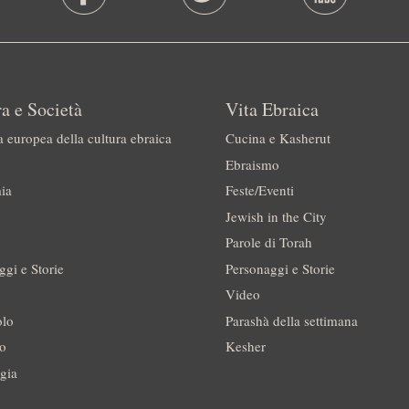
a e Società
Vita Ebraica
a europea della cultura ebraica
Cucina e Kasherut
Ebraismo
ia
Feste/Eventi
Jewish in the City
Parole di Torah
ggi e Storie
Personaggi e Storie
Video
olo
Parashà della settimana
no
Kesher
gia