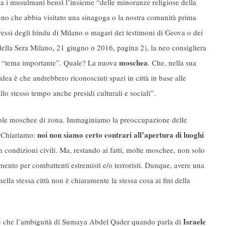
 i musulmani bensì l’insieme “delle minoranze religiose della
lcuno che abbia visitato una sinagoga o la nostra comunità prima
eressi degli hindu di Milano o magari dei testimoni di Geova o dei
e della Sera Milano, 21 giugno o 2016, pagina 2), la neo consigliera
moschea
 un “tema importante”. Quale? La nuova
. Che, nella sua
a è che andrebbero riconosciuti spazi in città in base alle
lo stesso tempo anche presidi culturali e sociali”.
ole moschee di zona. Immaginiamo la preoccupazione delle
noi non siamo certo contrari all’apertura di luoghi
. Chiariamo:
n condizioni civili. Ma, restando ai fatti, molte moschee, non solo
mento per combattenti estremisti e/o terroristi. Dunque, avere una
lla stessa città non è chiaramente la stessa cosa ai fini della
Israele
are che l’ambiguità di Sumaya Abdel Qader quando parla di