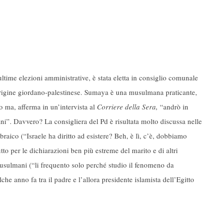
ultime elezioni amministrative, è stata eletta in consiglio comunale
 origine giordano-palestinese. Sumaya è una musulmana praticante,
o ma, afferma in un’intervista al
Corriere della Sera,
“andrò in
”. Davvero? La consigliera del Pd è risultata molto discussa nelle
ebraico (“Israele ha diritto ad esistere? Beh, è lì, c’è, dobbiamo
to per le dichiarazioni ben più estreme del marito e di altri
 Musulmani (“li frequento solo perché studio il fenomeno da
lche anno fa tra il padre e l’allora presidente islamista dell’Egitto