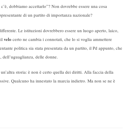
le c’è, dobbiamo accettarlo”? Non dovrebbe essere una cosa
appresentante di un partito di importanza nazionale?
differente. Le istituzioni dovrebbero essere un luogo aperto, laico,
velo
 il
certo ne cambia i connotati, che lo si voglia ammettere
tante politica sia stata presentata da un partito, il Pd appunto, che
i, dell’uguaglianza, delle donne.
n’altra storia: è non è certo quella dei diritti. Alla faccia della
essive. Qualcuno ha innestato la marcia indietro. Ma non se ne è