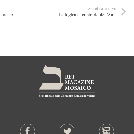
Articolo successivo
 ebraico
La logica al contrario dell’Anp