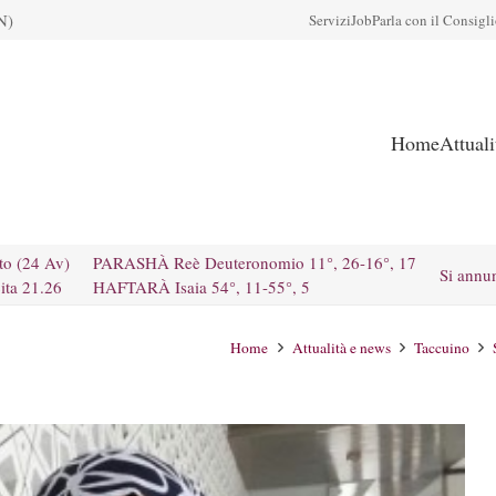
N)
Servizi
Job
Parla con il Consigl
Home
Attual
to (24 Av)
PARASHÀ Reè Deuteronomio 11°, 26-16°, 17
Si annu
ita 21.26
HAFTARÀ Isaia 54°, 11-55°, 5
Home
Attualità e news
Taccuino