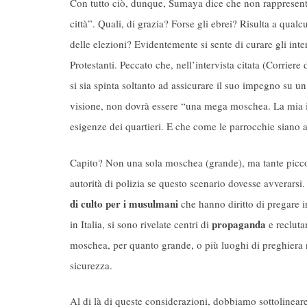
Con tutto ciò, dunque, Sumaya dice che non rappresenta
città”. Quali, di grazia? Forse gli ebrei? Risulta a qua
delle elezioni? Evidentemente si sente di curare gli int
Protestanti. Peccato che, nell’intervista citata (Corrier
si sia spinta soltanto ad assicurare il suo impegno su
visione, non dovrà essere “una mega moschea. La mia ide
esigenze dei quartieri. E che come le parrocchie siano al
Capito? Non una sola moschea (grande), ma tante picc
autorità di polizia se questo scenario dovesse avverarsi
di culto per i musulmani
che hanno diritto di pregare i
propaganda
in Italia, si sono rivelate centri di
e recluta
moschea, per quanto grande, o più luoghi di preghiera ne
sicurezza.
Al di là di queste considerazioni, dobbiamo sottoline