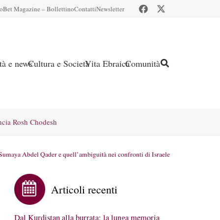
io
Bet Magazine – Bollettino
Contatti
Newsletter
ità e news
Cultura e Società
Vita Ebraica
Comunità
ncia Rosh Chodesh
Sumaya Abdel Qader e quell’ambiguità nei confronti di Israele
Articoli recenti
Dal Kurdistan alla burrata: la lunga memoria