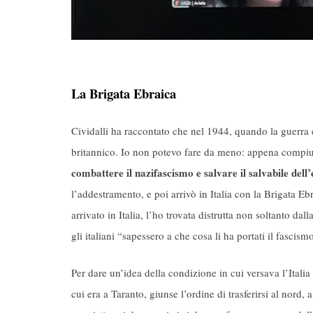
La Brigata Ebraica
Cividalli ha raccontato che nel 1944, quando la guerra er
britannico. Io non potevo fare da meno: appena compiu
combattere il nazifascismo e salvare il salvabile del
l’addestramento, e poi arrivò in Italia con la Brigata Eb
arrivato in Italia, l’ho trovata distrutta non soltanto d
gli italiani “sapessero a che cosa li ha portati il fascism
Per dare un’idea della condizione in cui versava l’Ital
cui era a Taranto, giunse l’ordine di trasferirsi al nord,