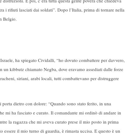
e distruzioni. E poi, c’era tutta questa gente povera che chiedeva
i rifiuti lasciati dai soldati”. Dopo l’Italia, prima di tornare nella
n Belgio.
’Israele, ha spiegato Cividalli, “ho dovuto combattere per davvero,
 in un kibbutz chiamato Negba, dove eravamo assediati dalle forze
iracheni, siriani, arabi locali, tutti combattevano per distruggere
 si porta dietro con dolore: “Quando sono stato ferito, in una
e mi ha fasciato e curato. Il comandante mi ordinò di andare in
ntre la ragazza che mi aveva curato prese il mio posto in prima
to essere il mio turno di guardia, è rimasta uccisa. E questo è un