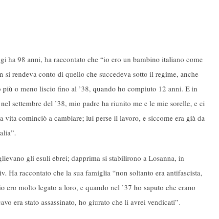
 oggi ha 98 anni, ha raccontato che “io ero un bambino italiano come
on si rendeva conto di quello che succedeva sotto il regime, anche
to più o meno liscio fino al ’38, quando ho compiuto 12 anni. E in
el settembre del ’38, mio padre ha riunito me e le mie sorelle, e ci
vita cominciò a cambiare; lui perse il lavoro, e siccome era già da
alia”.
lievano gli esuli ebrei; dapprima si stabilirono a Losanna, in
viv. Ha raccontato che la sua famiglia “non soltanto era antifascista,
io ero molto legato a loro, e quando nel ’37 ho saputo che erano
avo era stato assassinato, ho giurato che li avrei vendicati”.