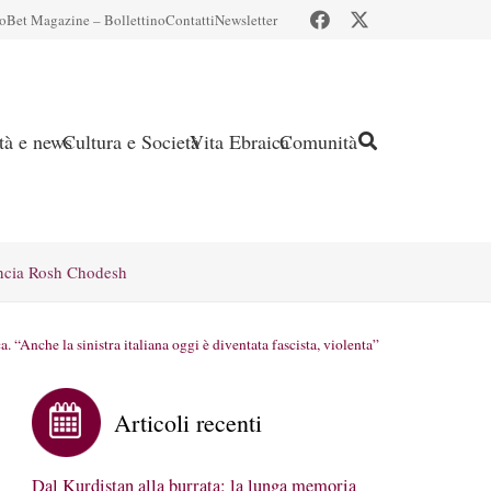
io
Bet Magazine – Bollettino
Contatti
Newsletter
ità e news
Cultura e Società
Vita Ebraica
Comunità
ncia Rosh Chodesh
 “Anche la sinistra italiana oggi è diventata fascista, violenta”
Articoli recenti
Dal Kurdistan alla burrata: la lunga memoria