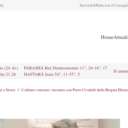
N)
Servizi
Job
Parla con il Consigl
Home
Attual
to (24 Av)
PARASHÀ Reè Deuteronomio 11°, 26-16°, 17
Si annu
ita 21.26
HAFTARÀ Isaia 54°, 11-55°, 5
i e Storie
L’ultimo veterano: incontro con Piero Cividalli della Brigata Ebraica.