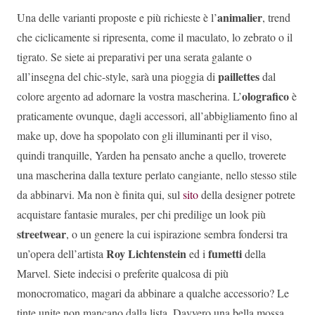
animalier
Una delle varianti proposte e più richieste è l’
, trend
che ciclicamente si ripresenta, come il maculato, lo zebrato o il
tigrato. Se siete ai preparativi per una serata galante o
paillettes
all’insegna del chic-style, sarà una pioggia di
dal
olografico
colore argento ad adornare la vostra mascherina. L’
è
praticamente ovunque, dagli accessori, all’abbigliamento fino al
make up, dove ha spopolato con gli illuminanti per il viso,
quindi tranquille, Yarden ha pensato anche a quello, troverete
una mascherina dalla texture perlato cangiante, nello stesso stile
da abbinarvi. Ma non è finita qui, sul
sito
della designer potrete
acquistare fantasie murales, per chi predilige un look più
streetwear
, o un genere la cui ispirazione sembra fondersi tra
Roy Lichtenstein
fumetti
un’opera dell’artista
ed i
della
Marvel. Siete indecisi o preferite qualcosa di più
monocromatico, magari da abbinare a qualche accessorio? Le
tinte unite non mancano dalla lista. Davvero una bella mossa,