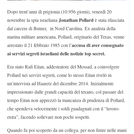
Dopo trent’anni di prigionia (10.956 giorni), venerdì 20
Jonathan Pollard
novembre la spia israeliana
è stata rilasciata
dal carcere di Butner, in Nord Carolina. Ex analista della
marina militare americana, Pollard, originario del Texas, venne
accusa di aver consegnato
arrestato il 21 febbraio 1985 con l’
ai servizi segreti israeliani delle notizie top secret.
Era stato Rafi Eitan, addestratore del Mossad, a coinvolgere
Pollard nei servizi segreti, come lo stesso Eitan rivelò in
un’intervista ad Haaretz del dicembre 2014. Inizialmente
impressionato dalle grandi capacità del texano, col passare del
tempo Eitan non apprezzò la mancanza di prudenza di Pollard,
che spendeva velocemente i soldi guadagnati con il “lavoro-
extra”, facendo sollevare non pochi sospetti.
Quando fu poi scoperto da un collega, per non finire nelle mani