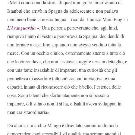
«Molti conoscono la storia di quel immigrato turco venuto da
Istanbul che arrivò in Spagna da adolescente e non parlava
nemmeno bene la nostra lingua – ricorda l’amico Marc Puig su
L’Avanguardia
–. Una persona perseverante che, agli inizi,
riempiva l’auto di vestiti e percorreva la Spagna, decidendo di
non tornare a casa fino a quando non avesse venduto tutta la
merce. Con un occhio clinico, estremamente attento a tutto ciò
che lo circondava, che non lasciava sfuggire nessun dettaglio, e
con una fame insaziabile di imparare, una curiosità che gli
permetteva di assorbire tutto ciò con cui interagiva, e una
capacità innata di riconoscere ciò che è bello, l’estetica delle
cose. Sono talenti che sfortunatamente non si possono
imparare, o li si ha o non li si ha, e Isak li aveva sviluppati in
maniera straordinaria».
Da allora, il marchio Mango è diventato sinonimo di moda
democratica: capi accessibili, di qualità, ma sempre attenti ai